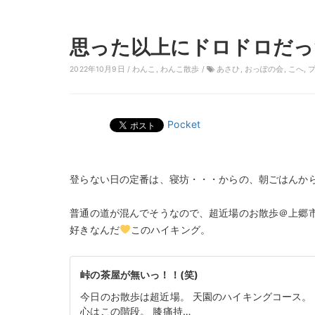
思った以上にドロドロだっ
2022年10月9日 /
わんこ
,
わんこ散歩
/
あさひ
,
おっぽの会
,
こへ
,
Pocket
登らない日の定番は、寝坊・・・からの、朝ごはんか
普通の道が混んでそうなので、超近場のお散歩＠上郷
好きなんだ
このハイキング。
峠の茶屋が無いっ！！(笑)
今日のお散歩は超近場。 天園のハイキングコース。
心はこの階段。 膝痛持…