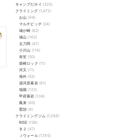
キャンプだホイ
(323)
クライミング
(1,472)
お山
(94)
マルチピッチ
(24)
城が崎
(62)
城山
(162)
太刀岡
(47)
小川山
(119)
有笠
(50)
柴崎ロック
(11)
河又
(11)
海外
(52)
湯河原幕岩
(91)
瑞牆
(123)
甲府幕岩
(134)
鳳来
(60)
鷲頭
(9)
クライミングジム
(1,366)
RISE
(128)
Ｂ２
(47)
Ｊウォール
(1,195)