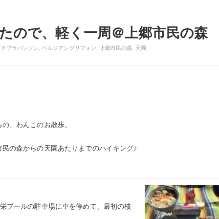
たので、軽く一周＠上郷市民の森
プチブラバンソン
,
ベルジアングリフォン
,
上郷市民の森
,
天園
らの、わんこのお散歩。
市民の森からの天園あたりまでのハイキング♪
 栄プールの駐車場に車を停めて、最初の核