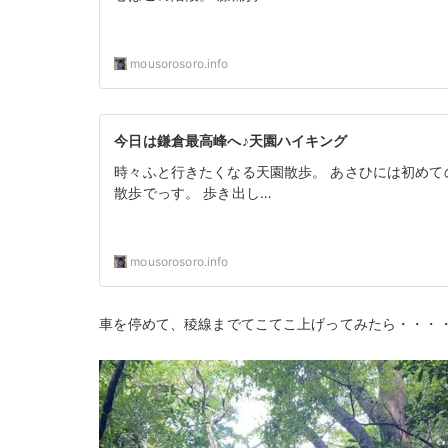
mousorosoro.info
今日は鎌倉最高峰へ♪天園ハイキング
時々ふと行きたくなる天園散歩。 あさひには初め
散歩でっす。 歩き出し…
mousorosoro.info
車を停めて、稜線までてこてこ上げってみたら・・・