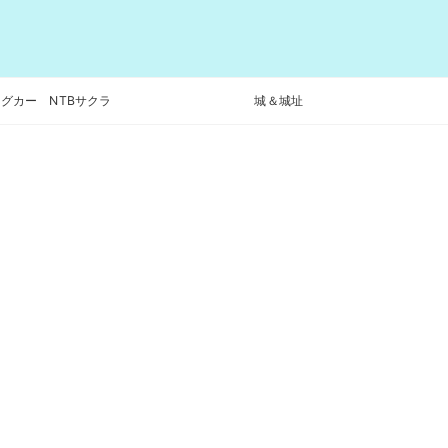
グカー NTBサクラ
城＆城址