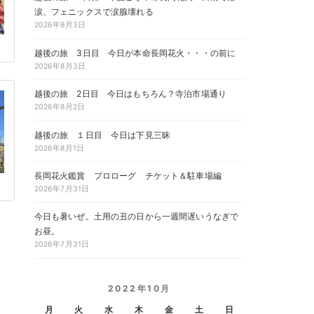
涙、フェニックスで涙腺壊れる
2026年8月3日
越後の旅 3日目 今日が本命長岡花火・・・の前に
2026年8月3日
越後の旅 2日目 今日はもちろん？寺泊市場通り
2026年8月2日
越後の旅 １日目 今日は下見三昧
2026年8月1日
長岡花火鑑賞 プロローグ チケット＆駐車場編
2026年7月31日
今日も暑いぜ。土用の丑の日から一週間遅いうなぎで
お昼。
2026年7月31日
2022年10月
月
火
水
木
金
土
日