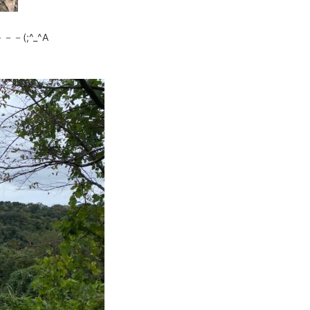
(;^_^A