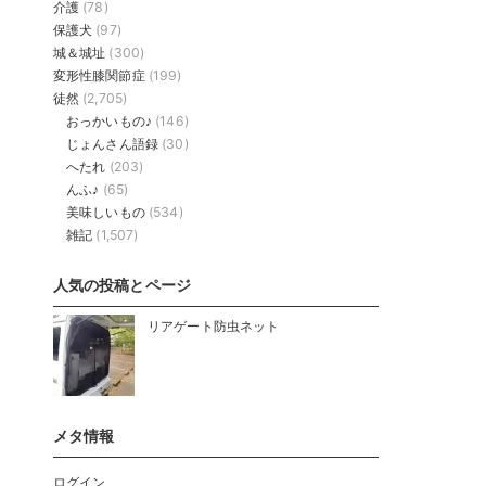
介護
(78)
保護犬
(97)
城＆城址
(300)
変形性膝関節症
(199)
徒然
(2,705)
おっかいもの♪
(146)
じょんさん語録
(30)
へたれ
(203)
んふ♪
(65)
美味しいもの
(534)
雑記
(1,507)
人気の投稿とページ
リアゲート防虫ネット
メタ情報
ログイン