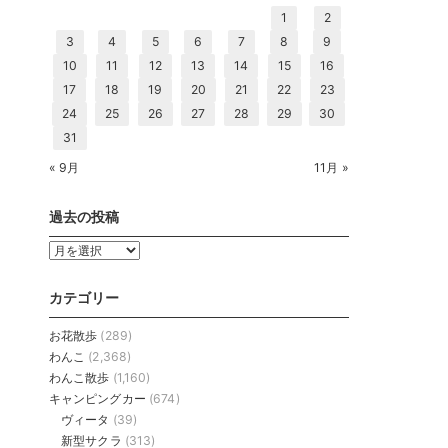
1
2
3
4
5
6
7
8
9
10
11
12
13
14
15
16
17
18
19
20
21
22
23
24
25
26
27
28
29
30
31
« 9月
11月 »
過去の投稿
過
去
の
カテゴリー
投
稿
お花散歩
(289)
わんこ
(2,368)
わんこ散歩
(1,160)
キャンピングカー
(674)
ヴィータ
(39)
新型サクラ
(313)