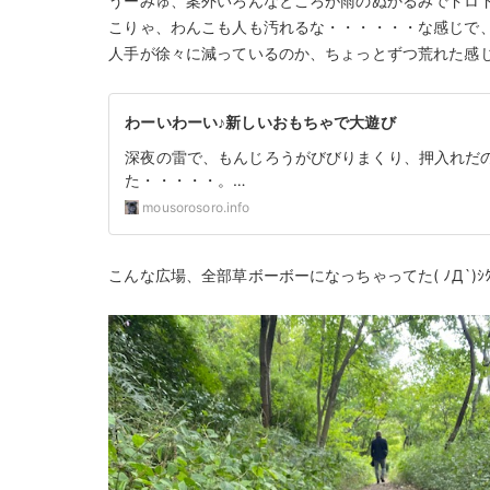
うーみゅ、案外いろんなところが雨のぬかるみでドロドロじ
こりゃ、わんこも人も汚れるな・・・・・・な感じで
人手が徐々に減っているのか、ちょっとずつ荒れた感
わーいわーい♪新しいおもちゃで大遊び
深夜の雷で、もんじろうがびびりまくり、押入れだ
た・・・・・。…
mousorosoro.info
こんな広場、全部草ボーボーになっちゃってた( ﾉД`)ｼｸ