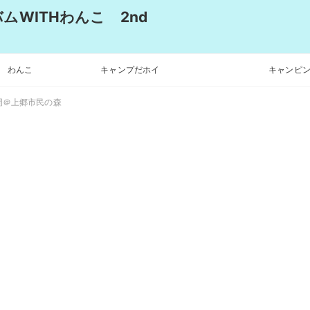
WITHわんこ 2nd
わんこ
キャンプだホイ
キャンピン
周＠上郷市民の森