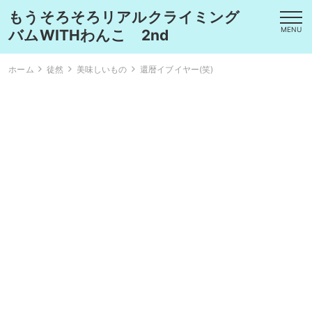
もうそろそろリアルクライミング
MENU
バムWITHわんこ 2nd
ホーム
徒然
美味しいもの
還暦イブイヤー(笑)