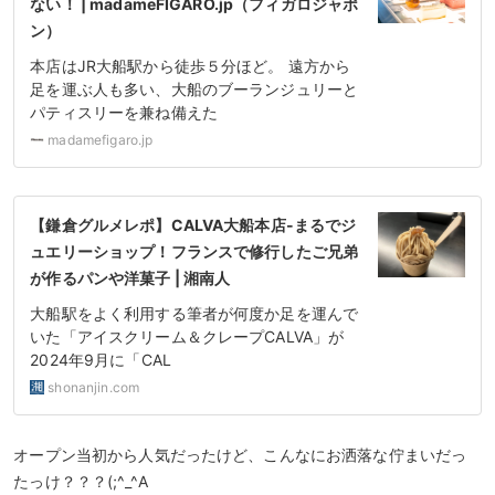
ない！ | madameFIGARO.jp（フィガロジャポ
ン）
本店はJR大船駅から徒歩５分ほど。 遠方から
足を運ぶ人も多い、大船のブーランジュリーと
パティスリーを兼ね備えた
madamefigaro.jp
【鎌倉グルメレポ】CALVA大船本店-まるでジ
ュエリーショップ！フランスで修行したご兄弟
が作るパンや洋菓子 | 湘南人
大船駅をよく利用する筆者が何度か足を運んで
いた「アイスクリーム＆クレープCALVA」が
2024年9月に「CAL
shonanjin.com
オープン当初から人気だったけど、こんなにお洒落な佇まいだっ
たっけ？？？(;^_^A