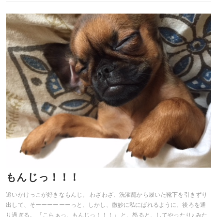
もんじっ！！！
追いかけっこが好きなもんじ。 わざわざ、洗濯籠から履いた靴下を引きずり
出して、そーーーーーーっと、しかし、微妙に私にばれるように、後ろを通
り過ぎる。 「こらぁっ、もんじっ！！！」 と、怒ると、してやったり♪ みた