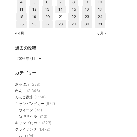
4
5
6
7
8
9
10
11
12
13
14
15
16
17
18
19
20
21
22
23
24
25
26
27
28
29
30
31
« 4月
6月 »
過去の投稿
過
去
の
カテゴリー
投
稿
お花散歩
(289)
わんこ
(2,366)
わんこ散歩
(1,158)
キャンピングカー
(672)
ヴィータ
(38)
新型サクラ
(313)
キャンプだホイ
(323)
クライミング
(1,472)
お山
(94)