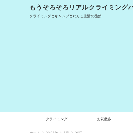
もうそろそろリアルクライミングバム
クライミングとキャンプとわんこ生活の徒然
クライミング
お花散歩
ホーム
2026年
5月
26日