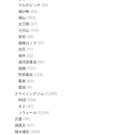
マルチピッチ
(24)
城が崎
(62)
城山
(162)
太刀岡
(47)
小川山
(119)
有笠
(50)
柴崎ロック
(11)
河又
(11)
海外
(52)
湯河原幕岩
(91)
瑞牆
(123)
甲府幕岩
(134)
鳳来
(60)
鷲頭
(9)
クライミングジム
(1,365)
RISE
(128)
Ｂ２
(47)
Ｊウォール
(1,194)
介護
(78)
保護犬
(97)
城＆城址
(300)