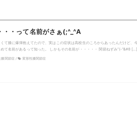
・・って名前がさぁ(;^_^A
緩くて膝に爆弾抱えてたので、実はこの症状は高校生のころからあったんだけど、
て名前があるって知った。 しかもその名前が・・・・・ 関節ねずみ”(-“&#8 […
形性膝関節症 /
変形性膝関節症