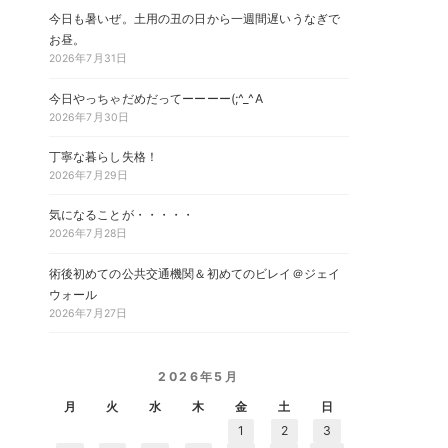
今日も暑いぜ。土用の丑の日から一週間遅いうなぎで
お昼。
2026年7月31日
今日やっちゃだめだってーーーー(;^_^A
2026年7月30日
丁寧な暮らし失格！
2026年7月29日
気になることが・・・・・
2026年7月28日
術後初めての公共交通機関＆初めてのビレイ＠ジェイ
ウォール
2026年7月27日
2026年5月
月
火
水
木
金
土
日
1
2
3