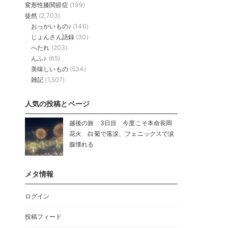
変形性膝関節症
(199)
徒然
(2,703)
おっかいもの♪
(146)
じょんさん語録
(30)
へたれ
(203)
んふ♪
(65)
美味しいもの
(534)
雑記
(1,507)
人気の投稿とページ
越後の旅 3日目 今度こそ本命長岡
花火 白菊で落涙、フェニックスで涙
腺壊れる
メタ情報
ログイン
投稿フィード