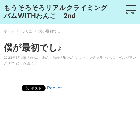
もうそろそろリアルクライミング
MENU
バムWITHわんこ 2nd
ホーム
わんこ
僕が最初でし♪
僕が最初でし♪
2023年8月3日 /
わんこ
,
わんこ散歩
/
あさひ
,
こへ
,
プチブラバンソン
,
ベルジアン
グリフォン
,
保護犬
Pocket