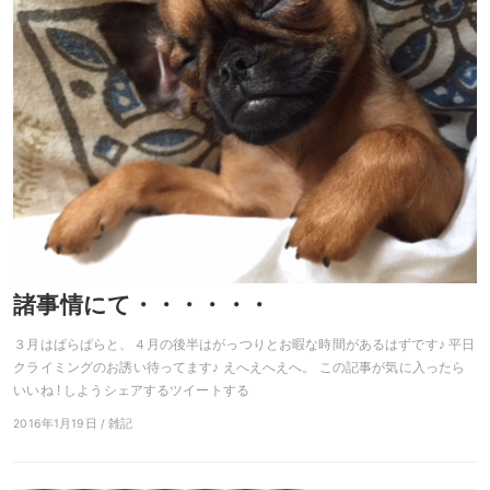
諸事情にて・・・・・・
３月はぱらぱらと、４月の後半はがっつりとお暇な時間があるはずです♪ 平日
クライミングのお誘い待ってます♪ えへえへえへ。 この記事が気に入ったら
いいね ! しようシェアするツイートする
2016年1月19日 / 雑記