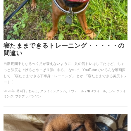
寝たままできるトレーニング・・・・・の
間違い
自粛期間中もなるべく足が衰えないように、足の筋トレはしてたけど、ちょ
っと強度を上げるとやっぱり膝に来る。 なので、YouTubeでいろんな動画探
して 「寝たままできる下半身トレーニング」 とか 「寝たままできる美尻トレ
ー […]
2020年6月4日 / わんこ, クライミングジム, Ｊウォール /
Jウォール, こへ, クライ
ミング, プチブラバンソン