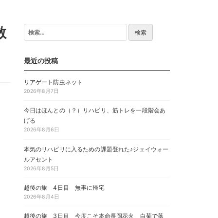
散
検
索:
最近の投稿
リアゲート防虫ネット
2026年8月7日
今日はほんとの（？）リハビリ、筋トレを一段階会あ
げる
2026年8月6日
本気のリハビリに入るための課題登れた♪ジェイウォー
ルアセント
2026年8月5日
越後の旅 4日目 無事に帰宅
2026年8月4日
越後の旅 3日目 今度こそ本命長岡花火 白菊で落