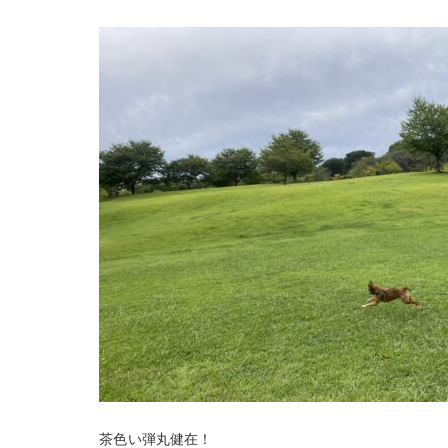
茶色い弾丸健在！