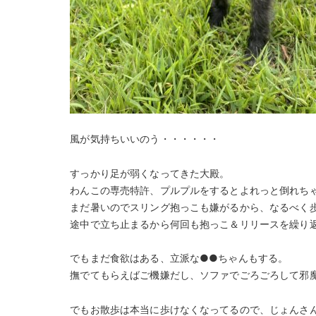
風が気持ちいいのう・・・・・・
すっかり足が弱くなってきた大殿。
わんこの専売特許、プルプルをするとよれっと倒れちゃう
まだ暑いのでスリング抱っこも嫌がるから、なるべく歩
途中で立ち止まるから何回も抱っこ＆リリースを繰り
でもまだ食欲はある、立派な●●ちゃんもする。
撫でてもらえばご機嫌だし、ソファでごろごろして邪
でもお散歩は本当に歩けなくなってるので、じょんさ