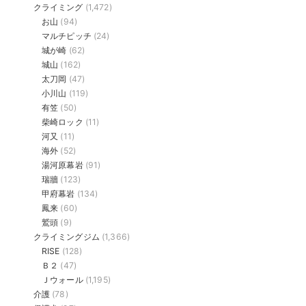
クライミング
(1,472)
お山
(94)
マルチピッチ
(24)
城が崎
(62)
城山
(162)
太刀岡
(47)
小川山
(119)
有笠
(50)
柴崎ロック
(11)
河又
(11)
海外
(52)
湯河原幕岩
(91)
瑞牆
(123)
甲府幕岩
(134)
鳳来
(60)
鷲頭
(9)
クライミングジム
(1,366)
RISE
(128)
Ｂ２
(47)
Ｊウォール
(1,195)
介護
(78)