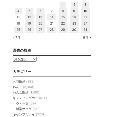
1
2
3
4
5
6
7
8
9
10
11
12
13
14
15
16
17
18
19
20
21
22
23
24
25
26
27
28
29
30
31
« 7月
9月 »
過去の投稿
過
去
の
カテゴリー
投
稿
お花散歩
(289)
わんこ
(2,368)
わんこ散歩
(1,160)
キャンピングカー
(674)
ヴィータ
(39)
新型サクラ
(313)
キャンプだホイ
(323)