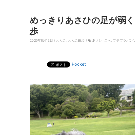
めっきりあさひの足が弱く
歩
2025年8月12日 /
わんこ
,
わんこ散歩
/
あさひ
,
こへ
,
プチブラバン
Pocket