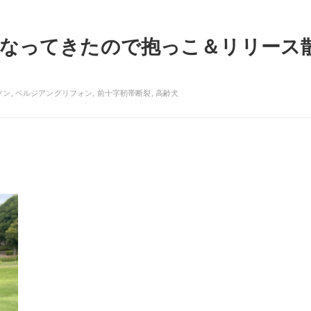
なってきたので抱っこ＆リリース
ソン
,
ベルジアングリフォン
,
前十字靭帯断裂
,
高齢犬