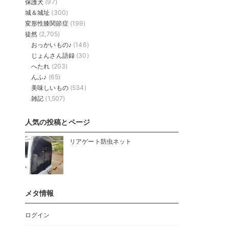
保護犬
(97)
城＆城址
(300)
変形性膝関節症
(199)
徒然
(2,705)
おっかいもの♪
(146)
じょんさん語録
(30)
へたれ
(203)
んふ♪
(65)
美味しいもの
(534)
雑記
(1,507)
人気の投稿とページ
リアゲート防虫ネット
メタ情報
ログイン