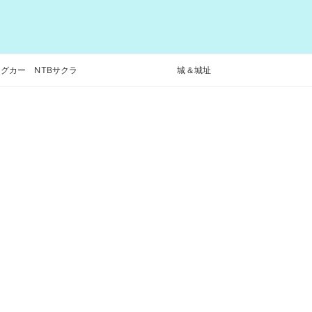
グカー NTBサクラ
城＆城址