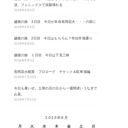
涙、フェニックスで涙腺壊れる
2026年8月3日
越後の旅 3日目 今日が本命長岡花火・・・の前に
2026年8月3日
越後の旅 2日目 今日はもちろん？寺泊市場通り
2026年8月2日
越後の旅 １日目 今日は下見三昧
2026年8月1日
長岡花火鑑賞 プロローグ チケット＆駐車場編
2026年7月31日
今日も暑いぜ。土用の丑の日から一週間遅いうなぎで
お昼。
2026年7月31日
2025年8月
月
火
水
木
金
土
日