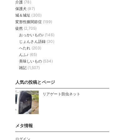
介護
(78)
保護犬
(97)
城＆城址
(300)
変形性膝関節症
(199)
徒然
(2,705)
おっかいもの♪
(146)
じょんさん語録
(30)
へたれ
(203)
んふ♪
(65)
美味しいもの
(534)
雑記
(1,507)
人気の投稿とページ
リアゲート防虫ネット
メタ情報
ログイン