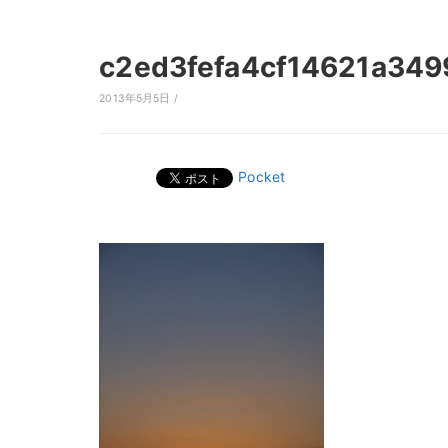
c2ed3fefa4cf14621a349
2013年5月5日 /
Pocket