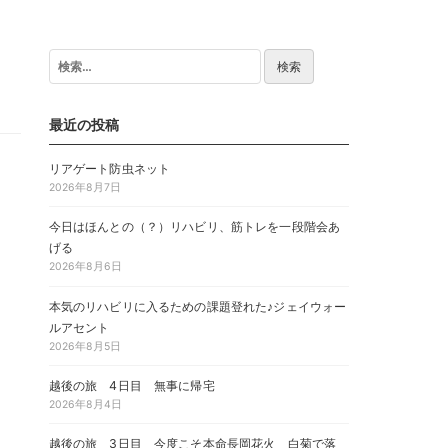
検
索:
最近の投稿
リアゲート防虫ネット
2026年8月7日
今日はほんとの（？）リハビリ、筋トレを一段階会あ
げる
2026年8月6日
本気のリハビリに入るための課題登れた♪ジェイウォー
ルアセント
2026年8月5日
越後の旅 4日目 無事に帰宅
2026年8月4日
越後の旅 3日目 今度こそ本命長岡花火 白菊で落