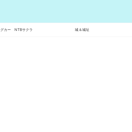
グカー NTBサクラ
城＆城址