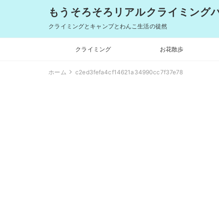
もうそろそろリアルクライミングバム
クライミングとキャンプとわんこ生活の徒然
クライミング
お花散歩
ホーム
c2ed3fefa4cf14621a34990cc7f37e78