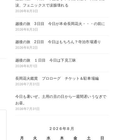
涙、フェニックスで涙腺壊れる
2026年8月3日
越後の旅 3日目 今日が本命長岡花火・・・の前に
2026年8月3日
越後の旅 2日目 今日はもちろん？寺泊市場通り
2026年8月2日
越後の旅 １日目 今日は下見三昧
2026年8月1日
長岡花火鑑賞 プロローグ チケット＆駐車場編
2026年7月31日
今日も暑いぜ。土用の丑の日から一週間遅いうなぎで
お昼。
2026年7月31日
2026年8月
月
火
水
木
金
土
日