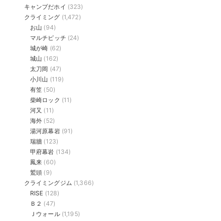
キャンプだホイ
(323)
クライミング
(1,472)
お山
(94)
マルチピッチ
(24)
城が崎
(62)
城山
(162)
太刀岡
(47)
小川山
(119)
有笠
(50)
柴崎ロック
(11)
河又
(11)
海外
(52)
湯河原幕岩
(91)
瑞牆
(123)
甲府幕岩
(134)
鳳来
(60)
鷲頭
(9)
クライミングジム
(1,366)
RISE
(128)
Ｂ２
(47)
Ｊウォール
(1,195)