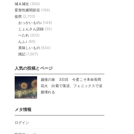
城＆城址
(300)
変形性膝関節症
(199)
徒然
(2,703)
おっかいもの♪
(146)
じょんさん語録
(30)
へたれ
(203)
んふ♪
(65)
美味しいもの
(534)
雑記
(1,507)
人気の投稿とページ
越後の旅 3日目 今度こそ本命長岡
花火 白菊で落涙、フェニックスで涙
腺壊れる
メタ情報
ログイン