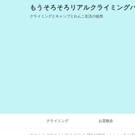
もうそろそろリアルクライミングバム
クライミングとキャンプとわんこ生活の徒然
クライミング
お花散歩
ホーム
クライミング
お山
憧れの涸沢・・・・・から下