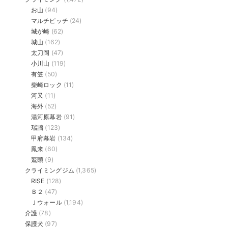
お山
(94)
マルチピッチ
(24)
城が崎
(62)
城山
(162)
太刀岡
(47)
小川山
(119)
有笠
(50)
柴崎ロック
(11)
河又
(11)
海外
(52)
湯河原幕岩
(91)
瑞牆
(123)
甲府幕岩
(134)
鳳来
(60)
鷲頭
(9)
クライミングジム
(1,365)
RISE
(128)
Ｂ２
(47)
Ｊウォール
(1,194)
介護
(78)
保護犬
(97)