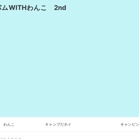
WITHわんこ 2nd
わんこ
キャンプだホイ
キャンピン
山もドキドキ。