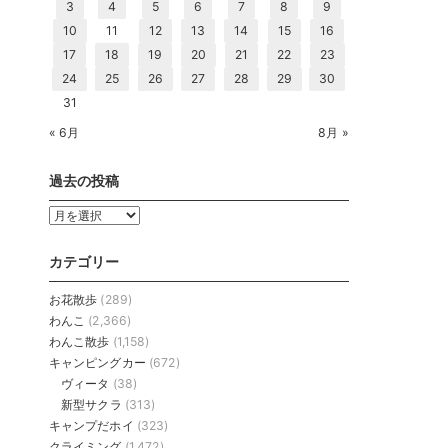
3
4
5
6
7
8
9
10
11
12
13
14
15
16
17
18
19
20
21
22
23
24
25
26
27
28
29
30
31
« 6月
8月 »
過去の投稿
過
去
の
カテゴリー
投
稿
お花散歩
(289)
わんこ
(2,366)
わんこ散歩
(1,158)
キャンピングカー
(672)
ヴィータ
(38)
新型サクラ
(313)
キャンプだホイ
(323)
クライミング
(1,472)