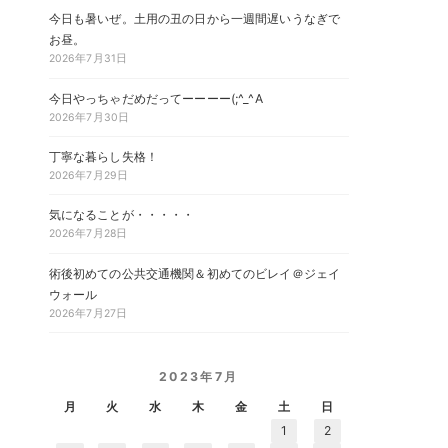
今日も暑いぜ。土用の丑の日から一週間遅いうなぎで
お昼。
2026年7月31日
今日やっちゃだめだってーーーー(;^_^A
2026年7月30日
丁寧な暮らし失格！
2026年7月29日
気になることが・・・・・
2026年7月28日
術後初めての公共交通機関＆初めてのビレイ＠ジェイ
ウォール
2026年7月27日
2023年7月
月
火
水
木
金
土
日
1
2