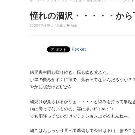
憧れの涸沢・・・・・から
2023年7月10日 /
お山
/
涸沢
Pocket
結局夜中雨も降り続き、風も吹き荒れた。
小屋の後ろがすぐに崖で、落石ってないんだろうか？
やかに寝たけど(;^_^A
朝焼けが見られるかなぁ・・・・と望みを持って早起
雨は降ってないものの、雲は厚い(´；ω；`)
でも雨降ってないだけでテンション上がるもんね～。
朝ごはんしっかり食べて準備して今日は下山。膝のこ