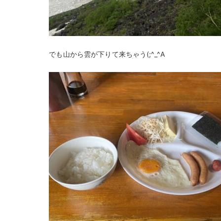
でも山から雲が下りて来ちゃう(;^_^A