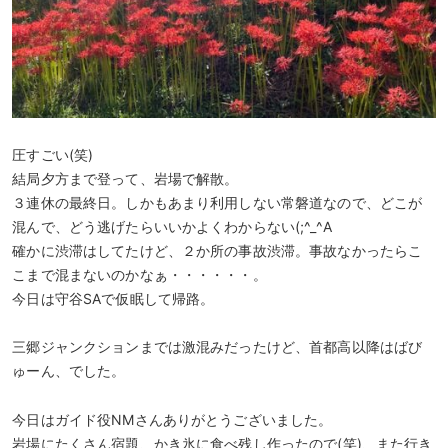
圧すごい(笑)
結局夕方まで登って、岩場で解散。
３連休の最終日。しかもあまり利用しない常磐道なので、どこが
混んで、どう逃げたらいいかよくわからない(;^_^A
確かに渋滞はしてたけど、２か所の事故渋滞。事故なかったらこ
こまで混まないのかなぁ・・・・・・。
今日は守谷SAで仮眠して帰路。
三郷ジャンクションまでは激混みだったけど、首都高以降はばび
ゅーん、でした。
今日はガイド役NMさんありがとうございました。
岩場にたくさん宿題、かき氷に食べ残し作ったので(笑)、また行き