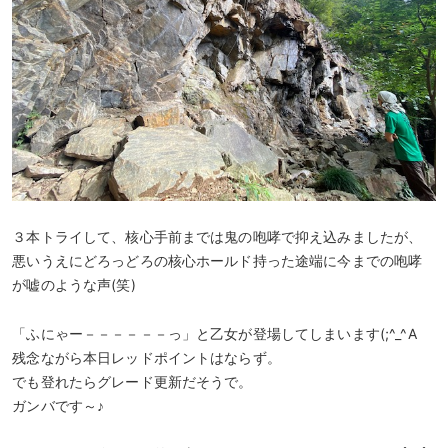
３本トライして、核心手前までは鬼の咆哮で抑え込みましたが、
悪いうえにどろっどろの核心ホールド持った途端に今までの咆哮
が嘘のような声(笑)
「ふにゃー－－－－－－っ」と乙女が登場してしまいます(;^_^A
残念ながら本日レッドポイントはならず。
でも登れたらグレード更新だそうで。
ガンバです～♪