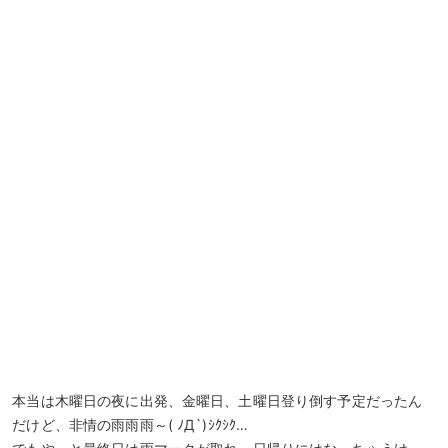
本当は木曜日の夜に出発、金曜日、土曜日登り倒す予定だったん
だけど、非情の雨雨雨～( ﾉД`)ｼｸｼｸ…