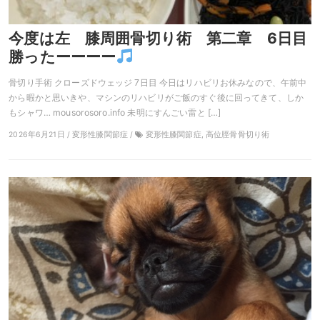
今度は左 膝周囲骨切り術 第二章 6日目
勝ったーーーー
骨切り手術 クローズドウェッジ 7日目 今日はリハビリお休みなので、午前中
から暇かと思いきや、マシンのリハビリがご飯のすぐ後に回ってきて、しか
もシャワ… mousorosoro.info 未明にすんごい雷と […]
2026年6月21日 / 変形性膝関節症 /
変形性膝関節症, 高位脛骨骨切り術