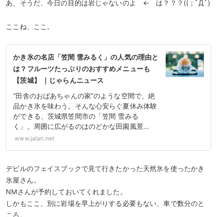
あ、そうだ、今日の目的は岩じゃないのよ ← は？？？((；ﾟДﾟ)
ここね、ここ。
かき氷の名店「笠間 雪みるく」の人気の理由と
は？フルーツたっぷりのおすすめメニューも
【茨城】 ｜じゃらんニュース
“田舎のおばあちゃんの家”のような空間で、絶
品かき氷を味わう。そんな心安らぐ夏休み体験
ができる、茨城県笠間市の「笠間 雪みる
く」。周囲に広がるのはのどかな田園風景…
www.jalan.net
デビルのフェイスブックで見て行きたかった天然氷を使ったかき
氷屋さん。
NMさんが予約しておいてくれました。
しかもここ、別に岩場を早上がりする必要もない、車で数分のと
ころ。