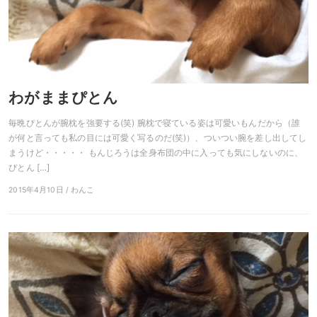
わがままぴとん
毎晩ぴとんが腕枕を強要する(笑) 腕枕で寝ている姿は可愛いもんだから（誰
が何と言っても私の目には可愛く写るのだ(笑)）、ついつい腕を差し出してし
まうけど・・・・・ もんじろうは全身布団の中に入っても気にしないのに、
ぴとん […]
2015年4月10日 / わんこ