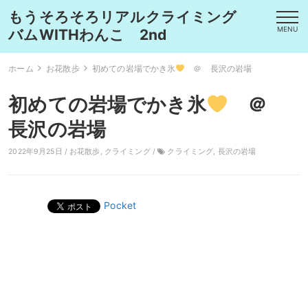
もうそろそろリアルクライミング
MENU
バムWITHわんこ 2nd
ホーム
お花散歩
初めての岩場でかき氷
＠ 長沢の岩場
初めての岩場でかき氷
＠
長沢の岩場
2022年9月25日 /
お花散歩
,
クライミング
/
クライミング
,
長沢の岩場
Pocket