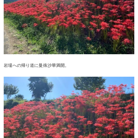
岩場への帰り道に曼殊沙華満開。