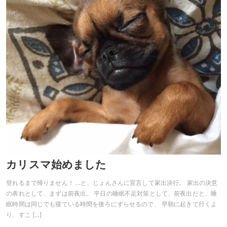
カリスマ始めました
登れるまで帰りません！ …と、じょんさんに宣言して家出決行。 家出の決意
の表れとして、まずは前夜出。 平日の睡眠不足対策として、前夜出だと、睡
眠時間は同じでも寝ている時間を後ろにずらせるので、 早朝に起きて行くよ
り、すこ […]