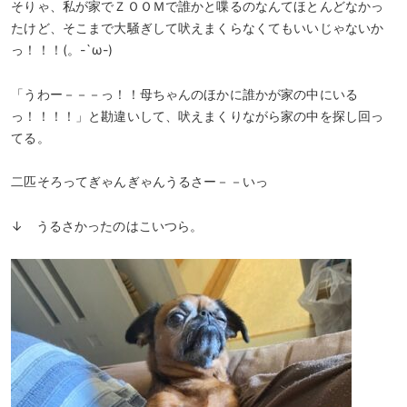
そりゃ、私が家でＺＯＯＭで誰かと喋るのなんてほとんどなかっ
たけど、そこまで大騒ぎして吠えまくらなくてもいいじゃないか
っ！！！(。-`ω-)
「うわー－－－っ！！母ちゃんのほかに誰かが家の中にいる
っ！！！！」と勘違いして、吠えまくりながら家の中を探し回っ
てる。
二匹そろってぎゃんぎゃんうるさー－－いっ
↓ うるさかったのはこいつら。