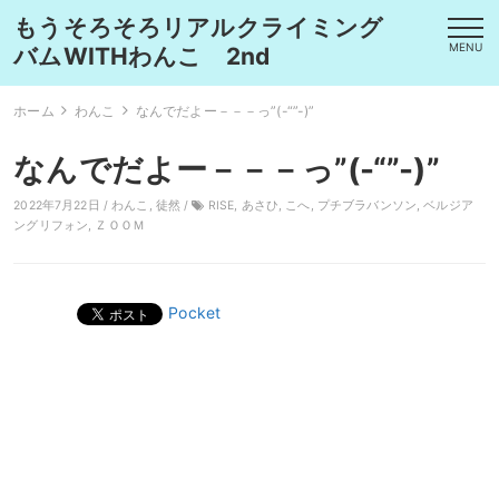
もうそろそろリアルクライミング
MENU
バムWITHわんこ 2nd
ホーム
わんこ
なんでだよー－－－っ”(-“”-)”
なんでだよー－－－っ”(-“”-)”
2022年7月22日 /
わんこ
,
徒然
/
RISE
,
あさひ
,
こへ
,
プチブラバンソン
,
ベルジア
ングリフォン
,
ＺＯＯＭ
Pocket