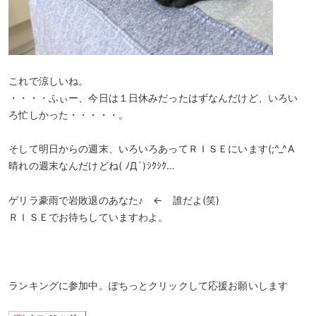
これで涼しいね。
・・・・ふぃー、今日は１日休みだったはずなんだけど、いろい
ろ忙しかった・・・・・。
そして明日からの週末、いろいろあってＲＩＳＥにいます(;^_^A
晴れの週末なんだけどね( ﾉД`)ｼｸｼｸ…
ゲリラ豪雨で岩敗退のあなた♪ ← 誰だよ(笑)
ＲＩＳＥでお待ちしていますわよ。
ランキングに参加中。ぽちっとクリックして応援お願いします