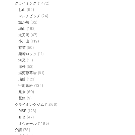
クライミング
(1,472)
お山
(94)
マルチピッチ
(24)
城が崎
(62)
城山
(162)
太刀岡
(47)
小川山
(119)
有笠
(50)
柴崎ロック
(11)
河又
(11)
海外
(52)
湯河原幕岩
(91)
瑞牆
(123)
甲府幕岩
(134)
鳳来
(60)
鷲頭
(9)
クライミングジム
(1,366)
RISE
(128)
Ｂ２
(47)
Ｊウォール
(1,195)
介護
(78)