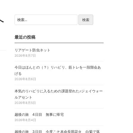
へ
検
索:
最近の投稿
リアゲート防虫ネット
2026年8月7日
今日はほんとの（？）リハビリ、筋トレを一段階会あ
げる
2026年8月6日
本気のリハビリに入るための課題登れた♪ジェイウォー
ルアセント
2026年8月5日
越後の旅 4日目 無事に帰宅
2026年8月4日
越後の旅 3日目 今度こそ本命長岡花火 白菊で落