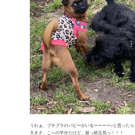
うわぁ、プチブラのパピーがいるーーーー♪と思った
大きさ、こへの半分だけど、超っ絶元気っ！！！