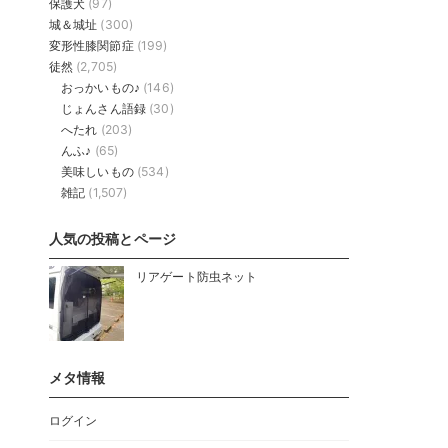
保護犬
(97)
城＆城址
(300)
変形性膝関節症
(199)
徒然
(2,705)
おっかいもの♪
(146)
じょんさん語録
(30)
へたれ
(203)
んふ♪
(65)
美味しいもの
(534)
雑記
(1,507)
人気の投稿とページ
リアゲート防虫ネット
メタ情報
ログイン