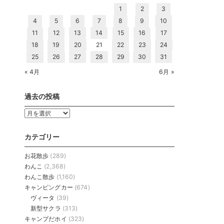
1
2
3
4
5
6
7
8
9
10
11
12
13
14
15
16
17
18
19
20
21
22
23
24
25
26
27
28
29
30
31
« 4月
6月 »
過去の投稿
過
去
の
カテゴリー
投
稿
お花散歩
(289)
わんこ
(2,368)
わんこ散歩
(1,160)
キャンピングカー
(674)
ヴィータ
(39)
新型サクラ
(313)
キャンプだホイ
(323)