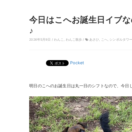
今日はこへお誕生日イブな
♪
2026年5月9日 /
わんこ
,
わんこ散歩
/
あさひ
,
こへ
,
シンボルタワ
Pocket
明日のこへのお誕生日は丸一日のシフトなので、今日