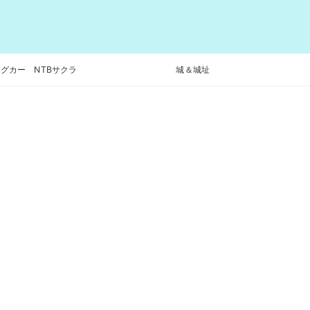
グカー NTBサクラ
城＆城址