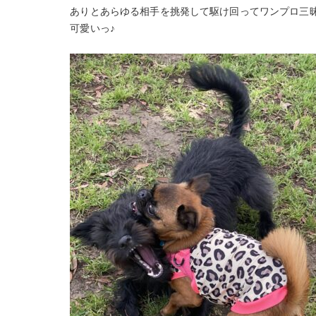
ありとあらゆる相手を挑発して駆け回ってワンプロ三
可愛いっ♪