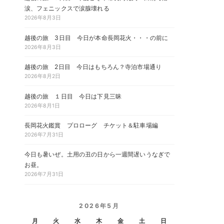
涙、フェニックスで涙腺壊れる
2026年8月3日
越後の旅 3日目 今日が本命長岡花火・・・の前に
2026年8月3日
越後の旅 2日目 今日はもちろん？寺泊市場通り
2026年8月2日
越後の旅 １日目 今日は下見三昧
2026年8月1日
長岡花火鑑賞 プロローグ チケット＆駐車場編
2026年7月31日
今日も暑いぜ。土用の丑の日から一週間遅いうなぎで
お昼。
2026年7月31日
2026年5月
月
火
水
木
金
土
日