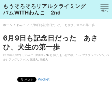
もうそろそろリアルクライミング
MENU
バムWITHわんこ 2nd
ホーム
わんこ
6月9日も記念日だった あさひ、犬生の第一歩
6月9日も記念日だった あさ
ひ、犬生の第一歩
2023年6月12日 /
わんこ
,
保護犬
/
あさひ
,
おっぽの会
,
こへ
,
プチブラバンソン
,
ベ
ルジアングリフォン
,
保護犬
,
高齢犬
Pocket