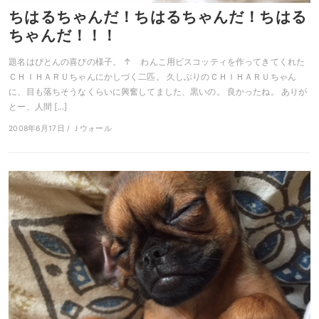
ちはるちゃんだ！ちはるちゃんだ！ちはる
ちゃんだ！！！
題名はぴとんの喜びの様子。 ↑ わんこ用ビスコッティを作ってきてくれた
ＣＨＩＨＡＲＵちゃんにかしづく二匹。 久しぶりのＣＨＩＨＡＲＵちゃん
に、目も落ちそうなくらいに興奮してました、黒いの。 良かったね。 ありが
とー、人間 […]
2008年6月17日 / Ｊウォール