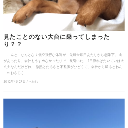
見たことのない大台に乗ってしまった
り？？
ここんとこなんとなく低空飛行な体調が、先週金曜日あたりから急降下。 山
があったり、会社もやすめなかったりで、長引いた。 1日寝ればたいていは大
丈夫なんだけどね。 微熱とだるさと不整脈がひどくて、会社から帰るとわん
このおさ […]
2012年4月27日 / へたれ