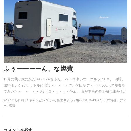
ふぅーーーーん、な燃費
11月に我が家に来たSAKURAちゃん。 ベース車いすゞエルフ2ｔ車。 四駆、
燃料タンク97リットルに増設・・・・・で、何回かディーゼル入れて燃費見
てみたら・・・・・・ 7.5キロ・・・・・かぁ。 まだ本当の長距離に出か […]
2024年1月18日 / キャンピングカー, 新型サクラ /
NTB, SAKURA, 日本特種ボディ
ー, 燃費
コメントを残す