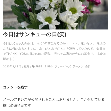
今日はサンキューの日(笑)
今日は父ちゃんの命日。 もう5年前になるのか・・・・。速いなぁ。 最後の
ころは何かあるとすぐに「ありがとありがと」を連発していたので、命日ま
でTHANK YOUの日なのはご愛敬。 兄ちゃん家族が先にお墓参り。 本命は
駅か […]
2020年3月9日 / 徒然 /
FREE BIRDS, フリーバーズ, ラーメン, 命日
コメントを残す
メールアドレスが公開されることはありません。
*
が付いている
欄は必須項目です