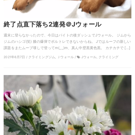
終了点直下落ち2連発＠Jウォール
週末に登らなかったので、今日はバイトの後ダッシュでJウォール。 ジムから
ジムのハシゴ(笑) 膝の爆弾でボルトレできないからね。 Jではルーフの新しい
課題をまたムーブ壊しで登ってm(__)m、真ん中壁黒黄色黒。 カチカチで […]
2021年6月7日 / クライミングジム, Ｊウォール /
Jウォール, クライミング