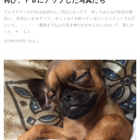
再び、ＦＢにアップした写真たち
フェイスブックの方はほぼわんこ日記になってて、何しろみんなの反応が面
白い。 先日はこれをアップ。 オットセイを飼っているというコメントで上げ
といた。 ・・・・・最後までなんの生き物だかわかんない人がいて、楽しか
った ← […]
2012年7月5日 / わんこ