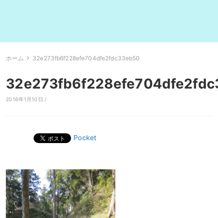
ホーム
32e273fb6f228efe704dfe2fdc33eb50
32e273fb6f228efe704dfe2fd
2016年1月10日 /
Pocket