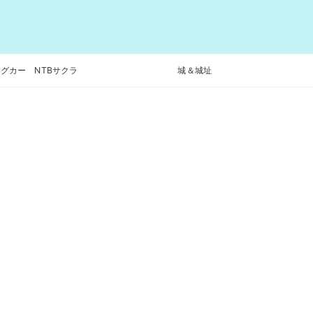
グカー NTBサクラ
城＆城址