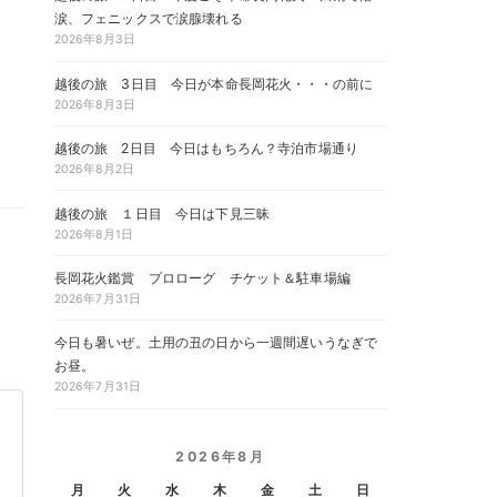
涙、フェニックスで涙腺壊れる
2026年8月3日
越後の旅 3日目 今日が本命長岡花火・・・の前に
2026年8月3日
越後の旅 2日目 今日はもちろん？寺泊市場通り
2026年8月2日
越後の旅 １日目 今日は下見三昧
2026年8月1日
長岡花火鑑賞 プロローグ チケット＆駐車場編
2026年7月31日
今日も暑いぜ。土用の丑の日から一週間遅いうなぎで
お昼。
2026年7月31日
2026年8月
月
火
水
木
金
土
日