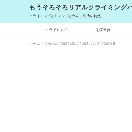
もうそろそろリアルクライミングバム
クライミングとキャンプとわんこ生活の徒然
クライミング
お花散歩
ホーム
04c7ac43524c3cef4d54926c0473d036