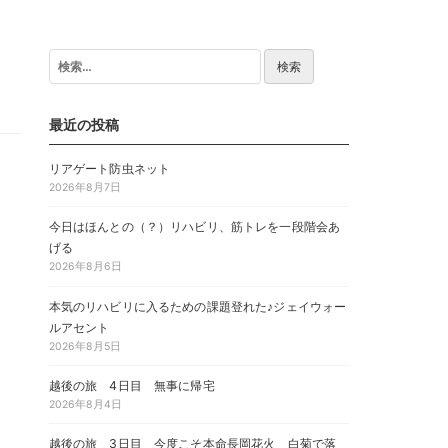
検
索:
最近の投稿
リアゲート防虫ネット
2026年8月7日
今日はほんとの（？）リハビリ、筋トレを一段階会あ
げる
2026年8月6日
本気のリハビリに入るための課題登れた♪ジェイウォー
ルアセント
2026年8月5日
越後の旅 4日目 無事に帰宅
2026年8月4日
越後の旅 3日目 今度こそ本命長岡花火 白菊で落