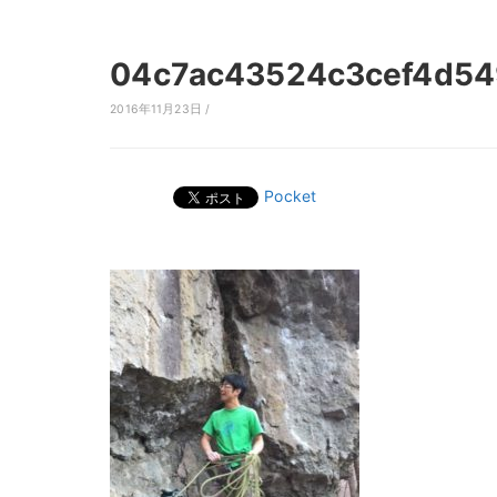
04c7ac43524c3cef4d5
2016年11月23日 /
Pocket