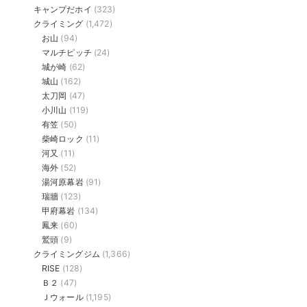
キャンプだホイ
(323)
クライミング
(1,472)
お山
(94)
マルチピッチ
(24)
城が崎
(62)
城山
(162)
太刀岡
(47)
小川山
(119)
有笠
(50)
柴崎ロック
(11)
河又
(11)
海外
(52)
湯河原幕岩
(91)
瑞牆
(123)
甲府幕岩
(134)
鳳来
(60)
鷲頭
(9)
クライミングジム
(1,366)
RISE
(128)
Ｂ２
(47)
Ｊウォール
(1,195)