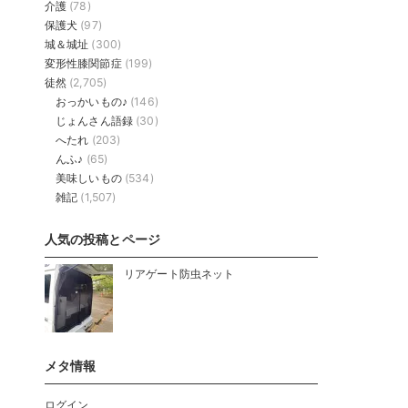
介護
(78)
保護犬
(97)
城＆城址
(300)
変形性膝関節症
(199)
徒然
(2,705)
おっかいもの♪
(146)
じょんさん語録
(30)
へたれ
(203)
んふ♪
(65)
美味しいもの
(534)
雑記
(1,507)
人気の投稿とページ
リアゲート防虫ネット
メタ情報
ログイン