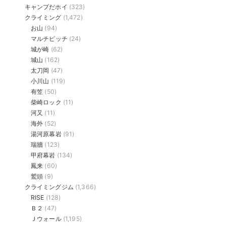
キャンプだホイ
(323)
クライミング
(1,472)
お山
(94)
マルチピッチ
(24)
城が崎
(62)
城山
(162)
太刀岡
(47)
小川山
(119)
有笠
(50)
柴崎ロック
(11)
河又
(11)
海外
(52)
湯河原幕岩
(91)
瑞牆
(123)
甲府幕岩
(134)
鳳来
(60)
鷲頭
(9)
クライミングジム
(1,366)
RISE
(128)
Ｂ２
(47)
Ｊウォール
(1,195)