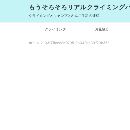
もうそろそろリアルクライミングバム
クライミングとキャンプとわんこ生活の徒然
クライミング
お花散歩
ホーム
03f7ffcce8c920511b049ae33f20c36f