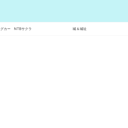
グカー NTBサクラ
城＆城址