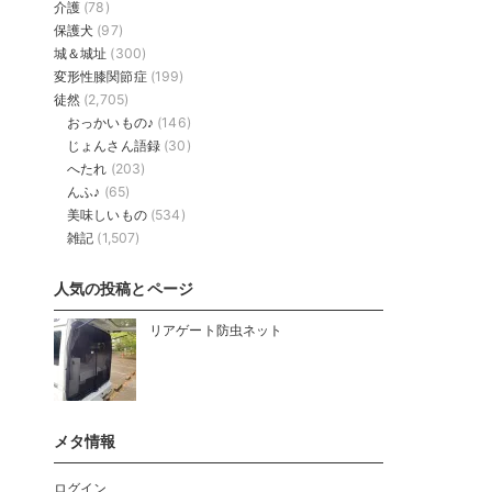
介護
(78)
保護犬
(97)
城＆城址
(300)
変形性膝関節症
(199)
徒然
(2,705)
おっかいもの♪
(146)
じょんさん語録
(30)
へたれ
(203)
んふ♪
(65)
美味しいもの
(534)
雑記
(1,507)
人気の投稿とページ
リアゲート防虫ネット
メタ情報
ログイン