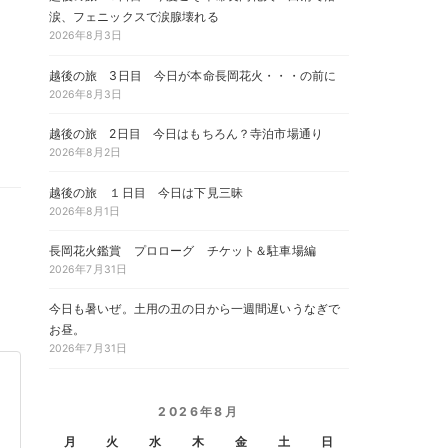
涙、フェニックスで涙腺壊れる
2026年8月3日
越後の旅 3日目 今日が本命長岡花火・・・の前に
2026年8月3日
越後の旅 2日目 今日はもちろん？寺泊市場通り
2026年8月2日
越後の旅 １日目 今日は下見三昧
2026年8月1日
長岡花火鑑賞 プロローグ チケット＆駐車場編
2026年7月31日
今日も暑いぜ。土用の丑の日から一週間遅いうなぎで
お昼。
2026年7月31日
2026年8月
月
火
水
木
金
土
日