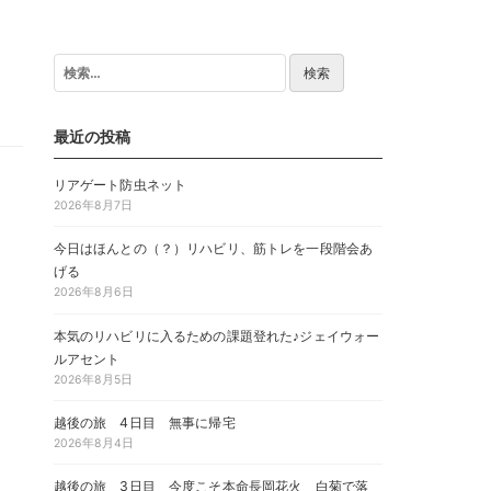
検
索:
最近の投稿
リアゲート防虫ネット
2026年8月7日
今日はほんとの（？）リハビリ、筋トレを一段階会あ
げる
2026年8月6日
本気のリハビリに入るための課題登れた♪ジェイウォー
ルアセント
2026年8月5日
越後の旅 4日目 無事に帰宅
2026年8月4日
越後の旅 3日目 今度こそ本命長岡花火 白菊で落