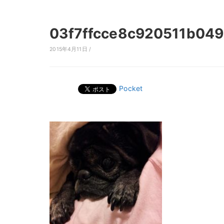
03f7ffcce8c920511b049
2015年4月11日 /
Pocket