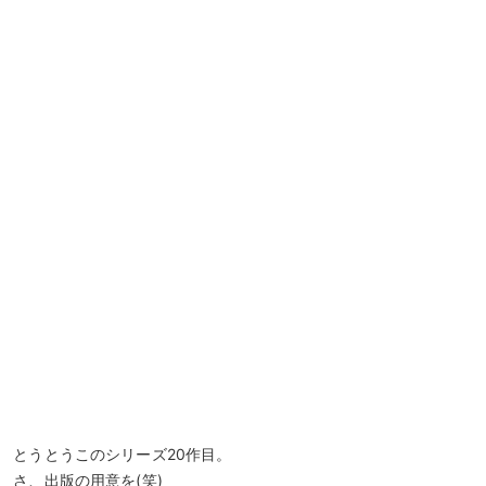
とうとうこのシリーズ20作目。
さ、出版の用意を(笑)