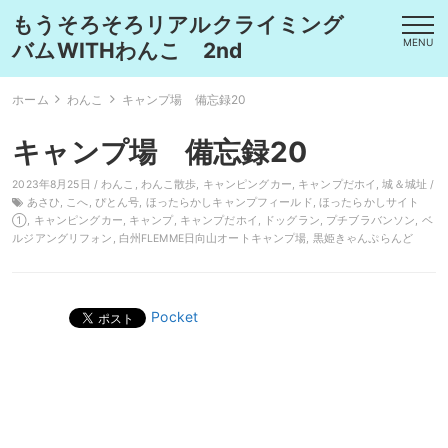
もうそろそろリアルクライミング
MENU
バムWITHわんこ 2nd
ホーム
わんこ
キャンプ場 備忘録20
キャンプ場 備忘録20
2023年8月25日 /
わんこ
,
わんこ散歩
,
キャンピングカー
,
キャンプだホイ
,
城＆城址
/
あさひ
,
こへ
,
ぴとん号
,
ほったらかしキャンプフィールド
,
ほったらかしサイト
①
,
キャンピングカー
,
キャンプ
,
キャンプだホイ
,
ドッグラン
,
プチブラバンソン
,
ベ
ルジアングリフォン
,
白州FLEMME日向山オートキャンプ場
,
黒姫きゃんぷらんど
Pocket