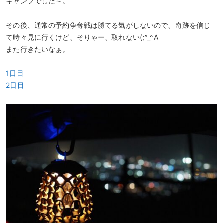
キャンプでした～。
その後、通常の予約争奪戦は勝てる気がしないので、奇跡を信じ
て時々見に行くけど、そりゃー、取れない(;^_^A
また行きたいなぁ。
1日目
2日目