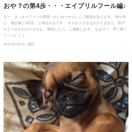
おや？の第4歩・・・エイプリルフール編♪
えー、まっきーファンの皆様（←いねーから）にご報告があります。 秋か冬
に 我が家に3匹目 が来るかもです。 オスかメスかはわかりません。双子
かどうかもわかりません。 確定したら、ご連絡します。 なまけー、早く帰っ
てこーい […]
2007年4月1日 / 雑記