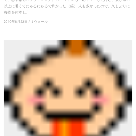
以上に暑くてにゅるにゅるで怖かった（笑） 人も多かったので、久しぶりに
右壁を何本 […]
2010年6月22日 / Ｊウォール