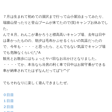
７月は生まれて初めての涸沢まで行って山小屋泊まってみたり、
瑞牆山登ったりと登山ブームが来てたので(笑)キャンプお休みでし
た。
んで８月。わんこが暑かろうと標高高いキャンプ場、去年は日中
は暑かったものの、朝夕は毛布かぶせるくらいの気温だったの
で、今年も・・・・と思ったら、とんでもない気温でキャンプ場
でも危険なくらい(;^_^A
観光とお散歩にはちょっとヤバ目なお出かけとなりました。
・・・・てか、本当なら冷房の利く車で日中はお留守番ができる
車が納車されてたはずなんだってば”(-“”-)”
でもそれなりに楽しく遊んできましたぜ。
０日目
１日目
２日目