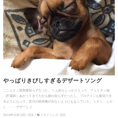
やっぱりきびしすぎるデザートソング
ここんとこ筋肉痛知らずだった。 ヘム鉄もしっかりとって、フェりチン値
（貯蔵鉄）あがってきてたから疲れ知らずだったし、プロテインも吸収でき
るようになって、翌日の筋肉痛が出ないようにもなっていた。 しかし、しか
し・・・デザー […]
2004年12月13日 / 河又 /
クライミング, 河又