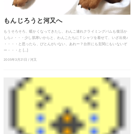
もんじろうと河又へ
もうそろそろ、暖かくなってきたし、わんこ連れクライミングバムも復活か
しら♪ ・・・少し肌寒いからと、わんこたちにＴシャツを着せて、いざ出発♪
・・・・と思ったら、ぴとんがいない、あれー？台所にも玄関にもいないぞ
ー・・・と […]
2005年3月21日 / 河又