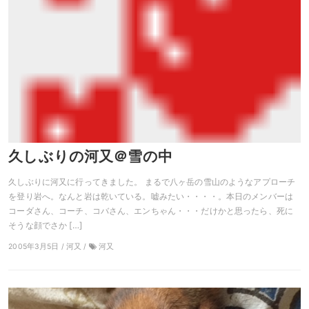
久しぶりの河又＠雪の中
久しぶりに河又に行ってきました。 まるで八ヶ岳の雪山のようなアプローチ
を登り岩へ。なんと岩は乾いている。嘘みたい・・・・。本日のメンバーは
コーダさん、コーチ、コバさん、エンちゃん・・・だけかと思ったら、死に
そうな顔でさか […]
2005年3月5日 / 河又 /
河又