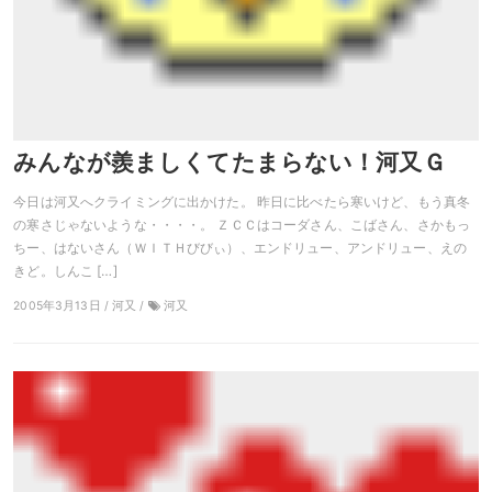
みんなが羨ましくてたまらない！河又Ｇ
今日は河又へクライミングに出かけた。 昨日に比べたら寒いけど、もう真冬
の寒さじゃないような・・・・。 ＺＣＣはコーダさん、こばさん、さかもっ
ちー、はないさん（ＷＩＴＨびびぃ）、エンドリュー、アンドリュー、えの
きど。しんこ […]
2005年3月13日 / 河又 /
河又