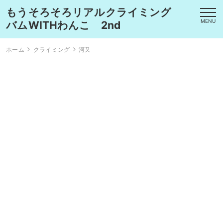
もうそろそろリアルクライミング
MENU
バムWITHわんこ 2nd
ホーム
クライミング
河又