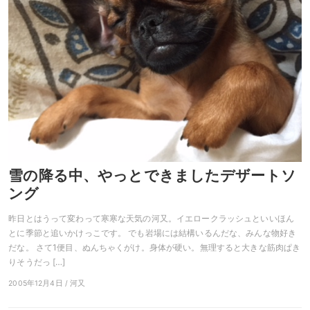
雪の降る中、やっとできましたデザートソ
ング
昨日とはうって変わって寒寒な天気の河又。イエロークラッシュといいほん
とに季節と追いかけっこです。 でも岩場には結構いるんだな、みんな物好き
だな。 さて1便目、ぬんちゃくがけ。身体が硬い。無理すると大きな筋肉ぱき
りそうだっ […]
2005年12月4日 / 河又