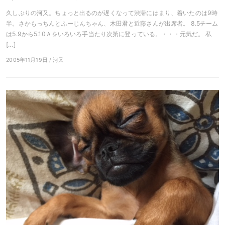
久しぶりの河又。ちょっと出るのが遅くなって渋滞にはまり、着いたのは9時
半。さかもっちんとふーじんちゃん、木田君と近藤さんが出席者。 8.5チーム
は5.9から5.10Ａをいろいろ手当たり次第に登っている。・・・元気だ。 私
[…]
2005年11月19日 / 河又