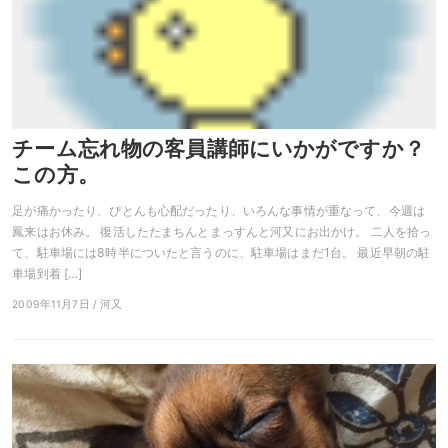
チーム忘れ物の客員講師にいかがですか？
この方。
足が痛かったり、ぴとんも心配だったり、いろんな事情が重なって、今週は
鳳来はお休み。 復活したたまちんとまっすんと河又にお出かけ。 二人を拾っ
て、駐車場には8時半についたと言うのに、駐車場はまだ1台。 最近早朝の駐
車場到着 […]
2009年11月7日 / 河又