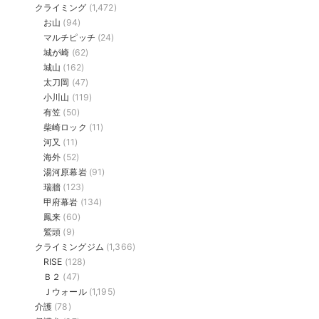
クライミング
(1,472)
お山
(94)
マルチピッチ
(24)
城が崎
(62)
城山
(162)
太刀岡
(47)
小川山
(119)
有笠
(50)
柴崎ロック
(11)
河又
(11)
海外
(52)
湯河原幕岩
(91)
瑞牆
(123)
甲府幕岩
(134)
鳳来
(60)
鷲頭
(9)
クライミングジム
(1,366)
RISE
(128)
Ｂ２
(47)
Ｊウォール
(1,195)
介護
(78)