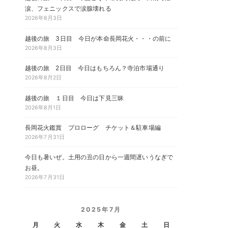
涙、フェニックスで涙腺壊れる
2026年8月3日
越後の旅 3日目 今日が本命長岡花火・・・の前に
2026年8月3日
越後の旅 2日目 今日はもちろん？寺泊市場通り
2026年8月2日
越後の旅 １日目 今日は下見三昧
2026年8月1日
長岡花火鑑賞 プロローグ チケット＆駐車場編
2026年7月31日
今日も暑いぜ。土用の丑の日から一週間遅いうなぎで
お昼。
2026年7月31日
2025年7月
月
火
水
木
金
土
日