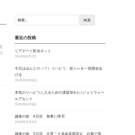
検
索:
最近の投稿
芝
リアゲート防虫ネット
日
2026年8月7日
今日はほんとの（？）リハビリ、筋トレを一段階会あ
げる
2026年8月6日
本気のリハビリに入るための課題登れた♪ジェイウォー
ルアセント
2026年8月5日
越後の旅 4日目 無事に帰宅
2026年8月4日
越後の旅 3日目 今度こそ本命長岡花火 白菊で落