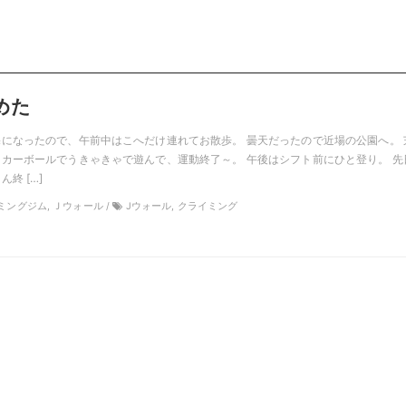
めた
になったので、午前中はこへだけ連れてお散歩。 曇天だったので近場の公園へ。 
カーボールでうきゃきゃで遊んで、運動終了～。 午後はシフト前にひと登り。 先
終 […]
イミングジム, Ｊウォール /
Jウォール, クライミング