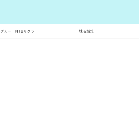
グカー NTBサクラ
城＆城址