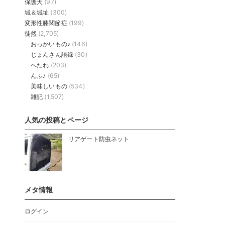
保護犬
(97)
城＆城址
(300)
変形性膝関節症
(199)
徒然
(2,705)
おっかいもの♪
(146)
じょんさん語録
(30)
へたれ
(203)
んふ♪
(65)
美味しいもの
(534)
雑記
(1,507)
人気の投稿とページ
リアゲート防虫ネット
メタ情報
ログイン