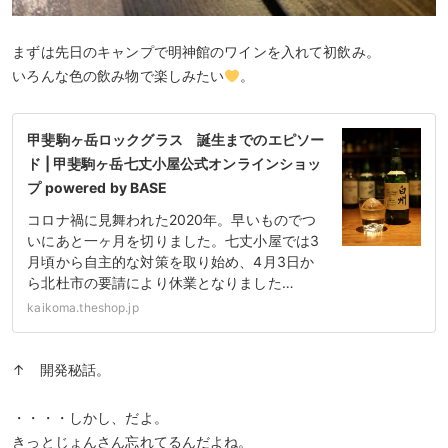
まずは先日のキャンプで明神館のワインを入れて初飲み。
いろんな色の飲み物で楽しみたい
。
甲斐駒ヶ岳ロックグラス 誕生までのエピソー
ド | 甲斐駒ヶ岳七丈小屋公式オンラインショッ
プ powered by BASE
コロナ禍に見舞われた2020年。早いものでつ
いにあと一ヶ月を切りました。七丈小屋では3
月頃から自主的な対策を取り始め、4月3日か
ら北杜市の要請により休業となりました…
kaikoma.theshop.jp
↑ 開発秘話。
・・・・しかし、だよ。
きっとじょんさん忘れてるんだよね。