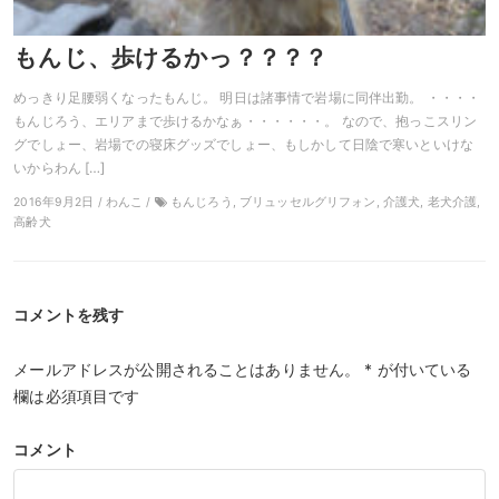
もんじ、歩けるかっ？？？？
めっきり足腰弱くなったもんじ。 明日は諸事情で岩場に同伴出勤。 ・・・・
もんじろう、エリアまで歩けるかなぁ・・・・・・。 なので、抱っこスリン
グでしょー、岩場での寝床グッズでしょー、もしかして日陰で寒いといけな
いからわん […]
2016年9月2日 / わんこ /
もんじろう, ブリュッセルグリフォン, 介護犬, 老犬介護,
高齢犬
コメントを残す
メールアドレスが公開されることはありません。
*
が付いている
欄は必須項目です
コメント