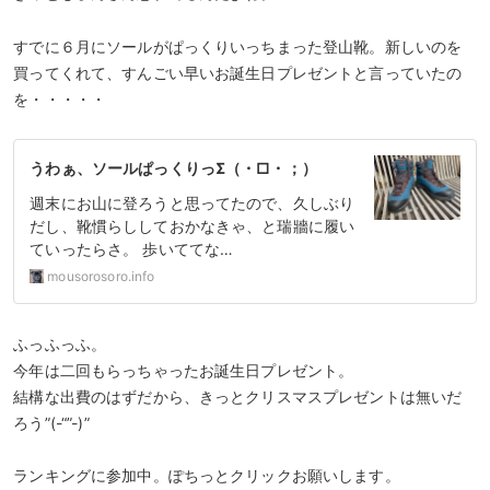
すでに６月にソールがぱっくりいっちまった登山靴。新しいのを
買ってくれて、すんごい早いお誕生日プレゼントと言っていたの
を・・・・・
うわぁ、ソールぱっくりっΣ（・□・；）
週末にお山に登ろうと思ってたので、久しぶり
だし、靴慣らししておかなきゃ、と瑞牆に履い
ていったらさ。 歩いててな…
mousorosoro.info
ふっふっふ。
今年は二回もらっちゃったお誕生日プレゼント。
結構な出費のはずだから、きっとクリスマスプレゼントは無いだ
ろう”(-“”-)”
ランキングに参加中。ぽちっとクリックお願いします。