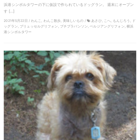
浜港シンボルタワーの下に仮設で作られているドッグラン。 週末にオープン
す […]
2021年5月22日 / わんこ, わんこ散歩, 美味しいもの /
あさひ, こへ, もんじろう, ド
ッグラン, ブリュッセルグリフォン, プチブラバンソン, ベルジアングリフォン, 横浜
港シンボルタワー