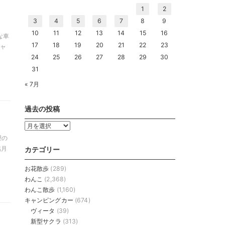
1
2
3
4
5
6
7
8
9
10
11
12
13
14
15
16
な車
17
18
19
20
21
22
23
キャ
24
25
26
27
28
29
30
31
« 7月
過去の投稿
過
去
理の
の
臨月
カテゴリー
投
稿
お花散歩
(289)
わんこ
(2,368)
わんこ散歩
(1,160)
キャンピングカー
(674)
ヴィータ
(39)
新型サクラ
(313)