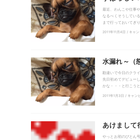
最近、わんこや仕事や
なるべくそうしている
まで行っておいてぎりぎ
2011年11月4日 / キ
水漏れ～（
勘違いで今日のクライ
先日初めてデビューし
かな・・・と行こうと思
2011年1月3日 / キャ
あけまして
やっとお初のぴとん号