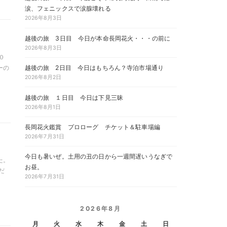
涙、フェニックスで涙腺壊れる
2026年8月3日
越後の旅 3日目 今日が本命長岡花火・・・の前に
2026年8月3日
０
ーの
越後の旅 2日目 今日はもちろん？寺泊市場通り
2026年8月2日
越後の旅 １日目 今日は下見三昧
2026年8月1日
長岡花火鑑賞 プロローグ チケット＆駐車場編
2026年7月31日
今日も暑いぜ。土用の丑の日から一週間遅いうなぎで
た。
お昼。
だ
2026年7月31日
2026年8月
月
火
水
木
金
土
日