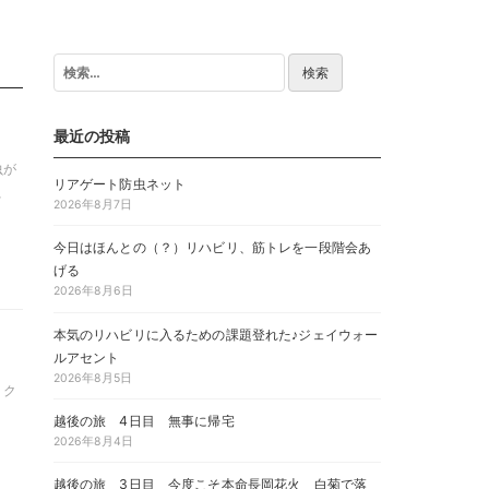
検
索:
最近の投稿
虫が
リアゲート防虫ネット
、
2026年8月7日
今日はほんとの（？）リハビリ、筋トレを一段階会あ
げる
2026年8月6日
本気のリハビリに入るための課題登れた♪ジェイウォー
ルアセント
2026年8月5日
、ク
、
越後の旅 4日目 無事に帰宅
2026年8月4日
越後の旅 3日目 今度こそ本命長岡花火 白菊で落