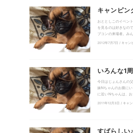
キャンピン
おととしこのイベント
を見るのは好きなので
ブコンの来場者。みんな
2012年7月7日 / キャ
いろんな1
今日はじょんさんの父
妹Nちゃんのお腹にい
に近いNちゃんは、お 
2011年12月3日 / キ
すばらしい