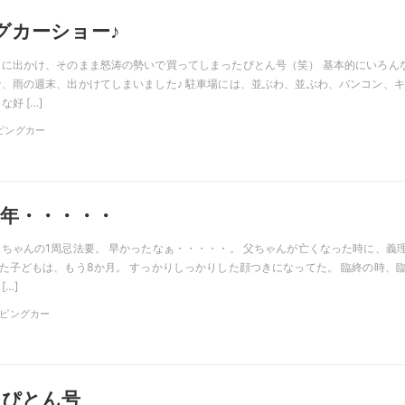
グカーショー♪
に出かけ、そのまま怒涛の勢いで買ってしまったぴとん号（笑） 基本的にいろん
、雨の週末、出かけてしまいました♪ 駐車場には、並ぶわ、並ぶわ、バンコン、
好 […]
ンピングカー
周年・・・・・
ちゃんの1周忌法要。 早かったなぁ・・・・・。 父ちゃんが亡くなった時に、義
た子どもは、もう8か月。 すっかりしっかりした顔つきになってた。 臨終の時、
[…]
ャンピングカー
♪ぴとん号