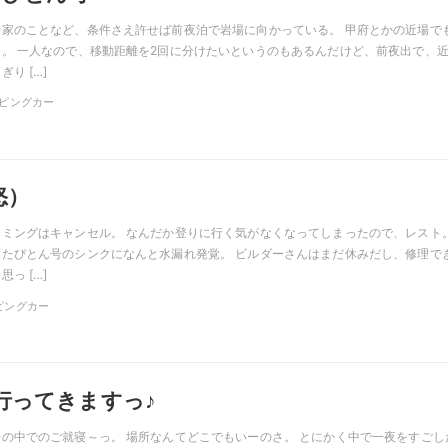
家のことなど、条件さえ許せば前夜泊で岩場に向かっている。 甲府とかの近場で
。 一人なので、移動距離を2回に分けたいというのもあるんだけど、前夜出で、
り […]
ャンピングカー
怒）
ミングはキャンセル。 なんだか登りに行く気がなくなってしまったので、レスト
たぴとん号のシンクになんと水漏れ発覚。 ビルダーさんはまだ休みだし、修理で
っ […]
ンピングカー
行ってきますっ♪
の中でのご就寝～っ。 場所なんてどこでもいーのさ。 とにかく中で一夜をすごし