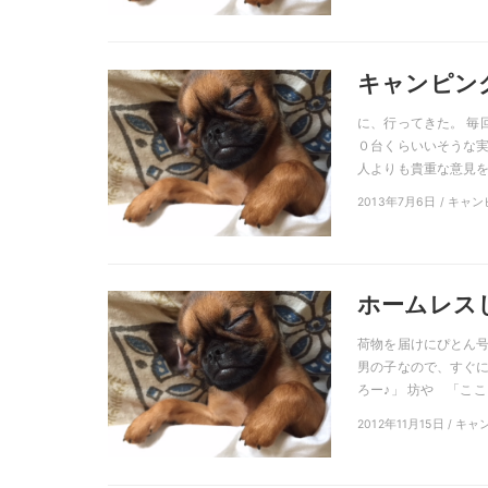
キャンピン
に、行ってきた。 毎
０台くらいいそうな実
人よりも貴重な意見をお
2013年7月6日 / キ
ホームレス
荷物を届けにぴとん号
男の子なので、すぐ
ろー♪」 坊や 「ここ 
2012年11月15日 / 