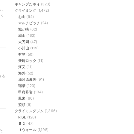
キャンプだホイ
(323)
も、
クライミング
(1,472)
近く
お山
(94)
マルチピッチ
(24)
城が崎
(62)
城山
(162)
太刀岡
(47)
小川山
(119)
有笠
(50)
柴崎ロック
(11)
河又
(11)
。
海外
(52)
きる
湯河原幕岩
(91)
瑞牆
(123)
甲府幕岩
(134)
鳳来
(60)
鷲頭
(9)
クライミングジム
(1,366)
RISE
(128)
Ｂ２
(47)
Ｊウォール
(1,195)
た