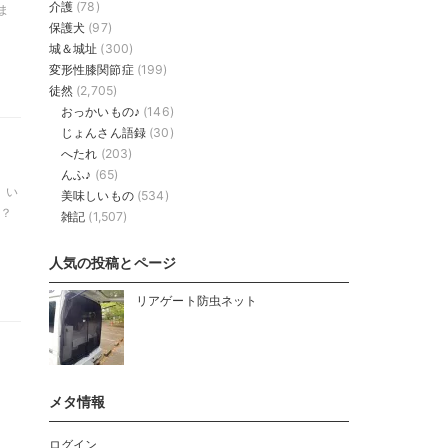
介護
(78)
ま
保護犬
(97)
城＆城址
(300)
変形性膝関節症
(199)
徒然
(2,705)
おっかいもの♪
(146)
じょんさん語録
(30)
へたれ
(203)
んふ♪
(65)
 い
美味しいもの
(534)
？？
雑記
(1,507)
人気の投稿とページ
リアゲート防虫ネット
メタ情報
ログイン