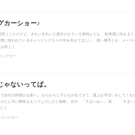
グカーショー♪
回思うことだけど、きれいきれいに展示されている車両よりも、 駐車場に停まる１
際に使われているキャンピングカーの中を見せてほしい。 使い勝手とか、メーカ
持 […]
ャンピングカー
じゃないってば。
で会社の同僚のお家へ。 わらわらと子どもが出てきて、運ぶお手伝いをしてくれ
にぴとん号に興味をもってしげしげと観察。 坊や 「大きいね～」 私 「大きい
[…]
キャンピングカー