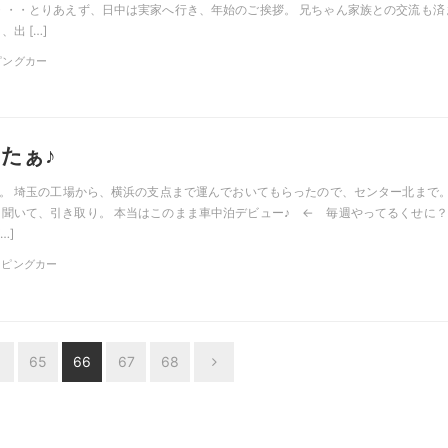
・・・とりあえず、日中は実家へ行き、年始のご挨拶。 兄ちゃん家族との交流も済
出 […]
ンピングカー
たぁ♪
車。 埼玉の工場から、横浜の支点まで運んでおいてもらったので、センター北まで。
聞いて、引き取り。 本当はこのまま車中泊デビュー♪ ← 毎週やってるくせに
…]
ャンピングカー
65
66
67
68
Next