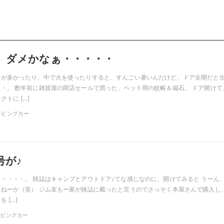
、ダメかなぁ・・・・・
人が多かったり、中で火を使ったりすると、すんごい暑いんだけど、ドア全開だと
・。 数年前に雑貨屋の閉店セールで買った、ベッド用の蚊帳＆磁石。 ドア開けて
トに […]
ャンピングカー
号が♪
・・・・。 雑誌はキャンプとアウトドア♪てな感じなのに、開けてみると うーん
ねーか（笑） ジム友もー家が雑誌に載ったと言うのでさっそく本屋さんで購入し
 […]
ャンピングカー