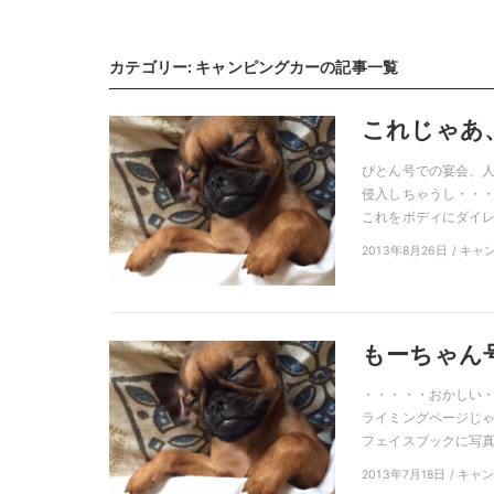
カテゴリー: キャンピングカーの記事一覧
これじゃあ
ぴとん号での宴会、
侵入しちゃうし・・・
これをボディにダイレク
2013年8月26日 / キ
もーちゃん
・・・・・おかしい・
ライミングページじゃ
フェイスブックに写真を
2013年7月18日 / キ