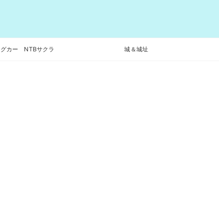
グカー NTBサクラ
城＆城址