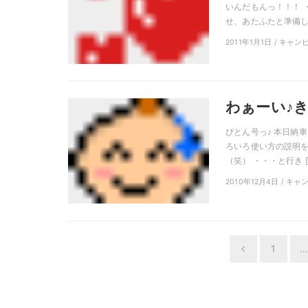
いんだもんっ！！！ 
せ、あたふたと準備し、
2011年1月1日 / キャ
わぁーい♪き
ぴとん号っ♪ 本日納
ろいろ使い方の説明を
（笑） ・・・と行き [
2010年12月4日 / キ
投
1
…
Previous
稿
ナ
ビ