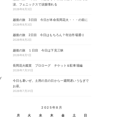
涙、フェニックスで涙腺壊れる
2026年8月3日
越後の旅 3日目 今日が本命長岡花火・・・の前に
2026年8月3日
越後の旅 2日目 今日はもちろん？寺泊市場通り
2026年8月2日
越後の旅 １日目 今日は下見三昧
2026年8月1日
長岡花火鑑賞 プロローグ チケット＆駐車場編
2026年7月31日
ブ
今日も暑いぜ。土用の丑の日から一週間遅いうなぎで
お昼。
2026年7月31日
。
2025年8月
月
火
水
木
金
土
日