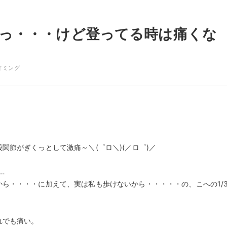
っ・・・けど登ってる時は痛くな
イミング
節がぎくっとして激痛～＼(゜ロ＼)(／ロ゜)／
…
ら・・・・に加えて、実は私も歩けないから・・・・・の、こへの1/
。
れでも痛い。