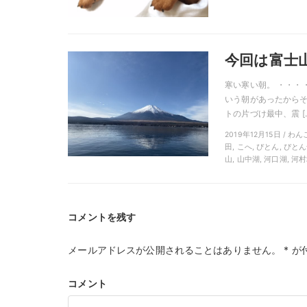
今回は富士山
寒い寒い朝。 ・・・
いう朝があったからそ
トの片づけ最中、震 [
2019年12月15日 / 
田, こへ, ぴとん, ぴ
山, 山中湖, 河口湖, 河
コメントを残す
メールアドレスが公開されることはありません。
*
が
コメント