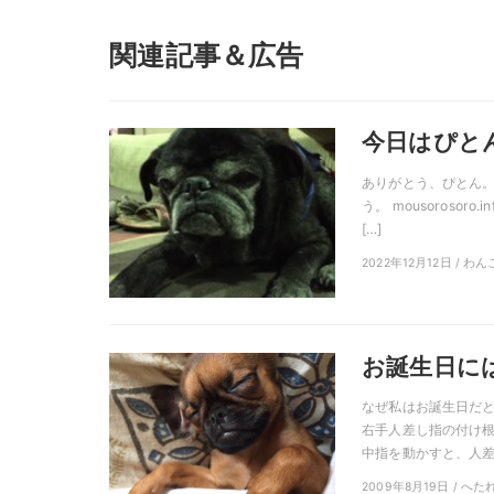
関連記事＆広告
今日はぴと
ありがとう、ぴとん。
う。 mousoroso
[…]
2022年12月12日 / わん
お誕生日に
なぜ私はお誕生日だと
右手人差し指の付け根
中指を動かすと、人差し
2009年8月19日 / へた