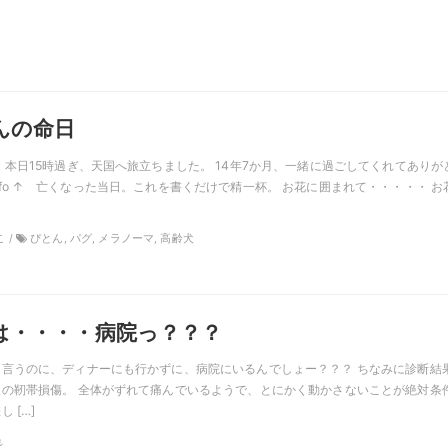
んの命日
 本日15時過ぎ、天国へ旅立ちました。 14年7か月、一緒に過ごしてくれてありが
ro.info ↑ 亡くなった当日。これを書くだけで精一杯。 お花に囲まれて・・・・・ お
こ /
ぴとん, パグ, メラノーマ, 高齢犬
は・・・・病院っ？？？
言うのに、ディナーにも行かずに、病院にいるんでしょー？？？ ちなみに診断結
の靭帯損傷。 全体がずれて痛んでいるようで、とにかく動かさないことが絶対条
 […]
れ