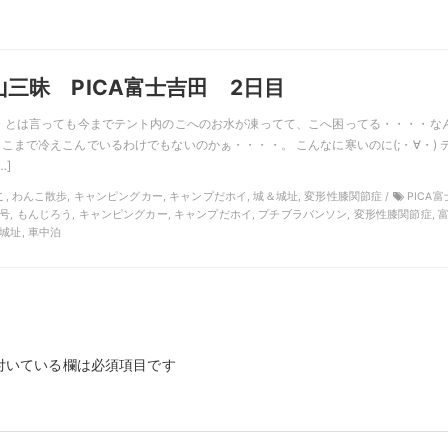
三昧 PICA富士吉田 2日目
・とは言っても今までテント内のこへのお水が凍ってて、こへ困ってる・・・・な
こまで冷えこんでいるわけでもないのかぁ・・・・。 こんなに寒いのに(;・∀・) 
…]
わんこ, わんこ散歩, キャンピングカー, キャンプだホイ, 城＆城址, 変形性膝関節症 /
PICA
とん号, もんじろう, キャンピングカー, キャンプだホイ, プチブラバンソン, 変形性膝関節症, 
村城址, 車中泊
付いている欄は必須項目です