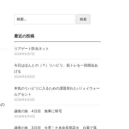
検
索:
最近の投稿
リアゲート防虫ネット
2026年8月7日
今日はほんとの（？）リハビリ、筋トレを一段階会あ
げる
2026年8月6日
本気のリハビリに入るための課題登れた♪ジェイウォー
ルアセント
2026年8月5日
3の
越後の旅 4日目 無事に帰宅
2026年8月4日
越後の旅 3日目 今度こそ本命長岡花火 白菊で落