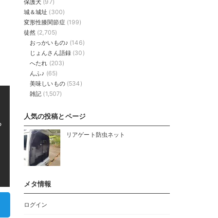
保護犬
(97)
城＆城址
(300)
変形性膝関節症
(199)
徒然
(2,705)
おっかいもの♪
(146)
じょんさん語録
(30)
へたれ
(203)
んふ♪
(65)
美味しいもの
(534)
雑記
(1,507)
人気の投稿とページ
ら
リアゲート防虫ネット
メタ情報
ログイン