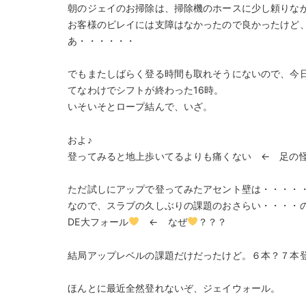
朝のジェイのお掃除は、掃除機のホースに少し頼りな
お客様のビレイには支障はなかったので良かったけど
あ・・・・・・
でもまたしばらく登る時間も取れそうにないので、今
てなわけでシフトが終わった16時。
いそいそとロープ結んで、いざ。
およ♪
登ってみると地上歩いてるよりも痛くない ← 足の怪
ただ試しにアップで登ってみたアセント壁は・・・・
なので、スラブの久しぶりの課題のおさらい・・・・の
DE大フォール
← なぜ
？？？
結局アップレベルの課題だけだったけど。６本？７本
ほんとに最近全然登れないぞ、ジェイウォール。