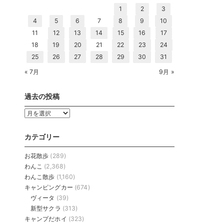
1
2
3
4
5
6
7
8
9
10
11
12
13
14
15
16
17
18
19
20
21
22
23
24
25
26
27
28
29
30
31
« 7月
9月 »
過去の投稿
過
去
の
カテゴリー
投
稿
お花散歩
(289)
わんこ
(2,368)
わんこ散歩
(1,160)
キャンピングカー
(674)
ヴィータ
(39)
新型サクラ
(313)
キャンプだホイ
(323)