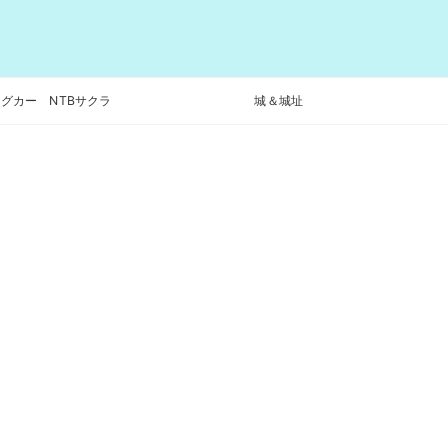
グカー NTBサクラ
城＆城址