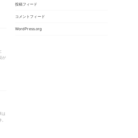
投稿フィード
コメントフィード
WordPress.org
と
花が
果は
件。