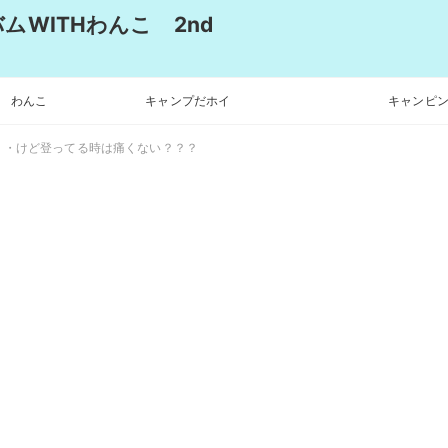
WITHわんこ 2nd
わんこ
キャンプだホイ
キャンピン
・・けど登ってる時は痛くない？？？