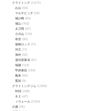
クライミング
(1,472)
お山
(94)
マルチピッチ
(24)
城が崎
(62)
城山
(162)
太刀岡
(47)
小川山
(119)
有笠
(50)
柴崎ロック
(11)
河又
(11)
海外
(52)
湯河原幕岩
(91)
瑞牆
(123)
甲府幕岩
(134)
鳳来
(60)
鷲頭
(9)
クライミングジム
(1,366)
RISE
(128)
Ｂ２
(47)
Ｊウォール
(1,195)
介護
(78)