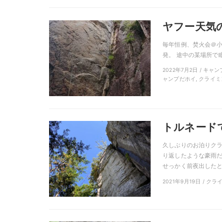
ヤフー天気
毎年恒例、焚火会＠小
発。 途中の某場所で眠くて
2022年7月2日 / キャ
ャンプだホイ, クライミン
トルネードで
久しぶりのお泊りクラ
り返したような豪雨だ
せっかく前夜出したとは
2021年9月19日 / ク