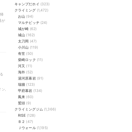
キャンプだホイ
(323)
クライミング
(1,472)
日帰
お山
(94)
退が
マルチピッチ
(24)
城が崎
(62)
城山
(162)
太刀岡
(47)
小川山
(119)
有笠
(50)
柴崎ロック
(11)
河又
(11)
海外
(52)
る
湯河原幕岩
(91)
瑞牆
(123)
イン,
甲府幕岩
(134)
鳳来
(60)
鷲頭
(9)
クライミングジム
(1,366)
RISE
(128)
Ｂ２
(47)
Ｊウォール
(1,195)