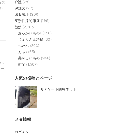
介護
(78)
なの
保護犬
(97)
そう
城＆城址
(300)
変形性膝関節症
(199)
徒然
(2,705)
おっかいもの♪
(146)
じょんさん語録
(30)
へたれ
(203)
んふ♪
(65)
美味しいもの
(534)
あえ
雑記
(1,507)
ラー
人気の投稿とページ
リアゲート防虫ネット
メタ情報
ログイン