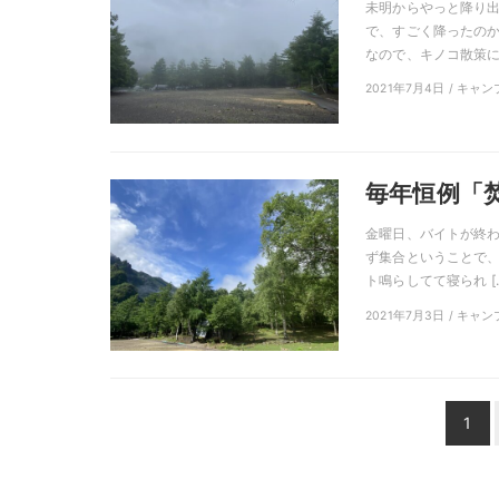
未明からやっと降り出
で、すごく降ったのか
なので、キノコ散策に行
2021年7月4日 / キャ
毎年恒例「
金曜日、バイトが終わ
ず集合ということで
ト鳴らしてて寝られ [
2021年7月3日 / キャ
投
1
稿
ナ
ビ