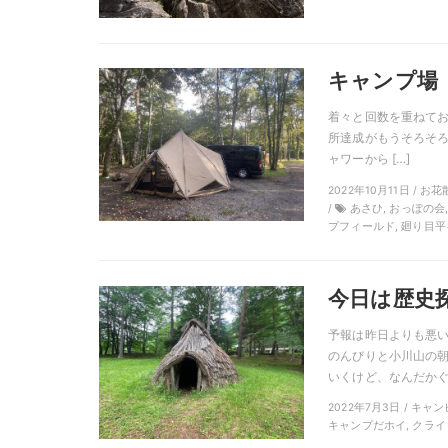
キャンプ場 
着々と回数を重ねてお
所達成がもうそろそろ
ャワーから […]
2022年10月11日 / 
/
あさひ, おっぽの会
プフィールド, 廻り目平
今日は歴史
予報は昨日よりも悪い
のんびりと小川山の朝
いくけど、なんだかぐっ
2022年7月3日 / キ
キャンプだホイ, クライ