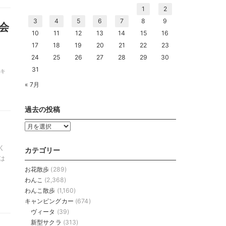
1
2
3
4
5
6
7
8
9
会
10
11
12
13
14
15
16
17
18
19
20
21
22
23
24
25
26
27
28
29
30
31
 キ
« 7月
過去の投稿
過
去
の
く
カテゴリー
投
は
稿
お花散歩
(289)
わんこ
(2,368)
わんこ散歩
(1,160)
キャンピングカー
(674)
ヴィータ
(39)
新型サクラ
(313)