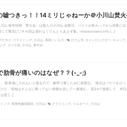
の嘘つきっ！！14ミリじゃねーか＠小川山焚火
川山 毎年恒例「焚火会」は無人の小川山 金曜日、バイトが終わってから深夜に出
撃沈(;^_^A 今回は登れなくてもとりあえず集… mousorosoro.info […]
ンプだホイ, クライミング, 小川山, 美味しいもの /
ぴとん号, キャンピングカー, キャンプ,
グ, ゴジラ岩, 小川山, 車中泊
肋骨が痛いのはなぜ？？(-_-;)
。 駐車場に入れないと困るので、劇早で着くために前夜出。 地元はバケツをひっ
けど、現地はそんなに降ってない情報を信じて一路進む。 某SAで仮眠して、本日
思 […]
ライミング, 変形性膝関節症, 小川山 /
クライミング, トルネード, 小川山