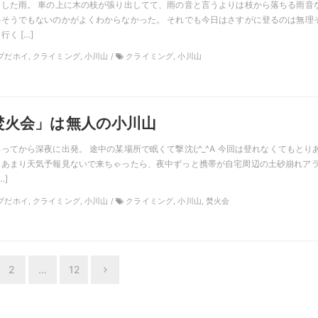
した雨。 車の上に木の枝が張り出してて、雨の音と言うよりは枝から落ちる雨音
そうでもないのかがよくわからなかった。 それでも今日はさすがに登るのは無理
く […]
ンプだホイ, クライミング, 小川山 /
クライミング, 小川山
焚火会」は無人の小川山
ってから深夜に出発。 途中の某場所で眠くて撃沈(;^_^A 今回は登れなくてもとり
、あまり天気予報見ないで来ちゃったら、夜中ずっと携帯が自宅周辺の土砂崩れア
…]
ンプだホイ, クライミング, 小川山 /
クライミング, 小川山, 焚火会
2
…
12
Next