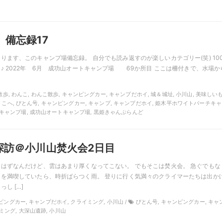
備忘録17
ります、このキャンプ場備忘録。 自分でも読み返すのが楽しいカテゴリー(笑) 10
♪ 2022年 6月 成功山オートキャンプ場 69か所目 ここは柵付きで、水場か
お花散歩, わんこ, わんこ散歩, キャンピングカー, キャンプだホイ, 城＆城址, 小川山, 美味しい
, こへ, ぴとん号, キャンピングカー, キャンプ, キャンプだホイ, 姫木平ホワイトバーチキ
キャンプ場, 成功山オートキャンプ場, 黒姫きゃんぷらんど
探訪＠小川山焚火会2日目
はずなんだけど、雲はあまり厚くなってこない。 でもそこは焚火会。 急ぐでもな
を満喫していたら、時折ぱらつく雨。 登りに行く気満々のクライマーたちは出か
し […]
ャンピングカー, キャンプだホイ, クライミング, 小川山 /
ぴとん号, キャンピングカー, キャ
ミング, 大深山遺跡, 小川山