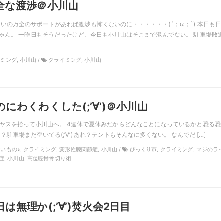
全な渡渉＠小川山
いの万全のサポートがあれば渡渉も怖くないのに・・・・・・(´；ω；`) 本日も
ちゃん。 一昨日もそうだったけど、今日も小川山はそこまで混んでない。 駐車場敗
イミング, 小川山 /
クライミング, 小川山
にわくわくした(;’∀’)＠小川山
朝ヤスを拾って小川山へ。 4連休で夏休みだからどんなことになっているかと恐る恐
駐車場まだ空いてる(;’∀’) あれ？テントもそんなに多くない。 なんでだ […]
っかいもの♪, クライミング, 変形性膝関節症, 小川山 /
びっくり市, クライミング, マジのラ
症, 小川山, 高位脛骨骨切り術
は無理か(;’∀’)焚火会2日目