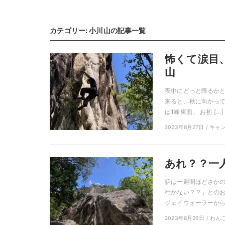
カテゴリー: 小川山の記事一覧
怖くて涙目
山
夜中にどっと降るかと
来ると、秋に向かって
は1峰東面。 お初 […]
2023年8月27日 / 
あれ？？一
話は一週間ほどさかの
行かない？？」とのお
ジェイウォーラーから聞
2023年8月26日 / わ