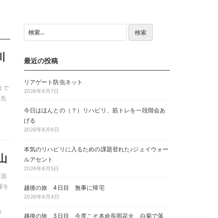
検
索:
川
最近の投稿
リアゲート防虫ネット
まで
2026年8月7日
く先
今日はほんとの（？）リハビリ、筋トレを一段階会あ
げる
2026年8月6日
本気のリハビリに入るための課題登れた♪ジェイウォー
山
ルアセント
2026年8月5日
東面
報を
越後の旅 4日目 無事に帰宅
2026年8月4日
山
越後の旅 3日目 今度こそ本命長岡花火 白菊で落