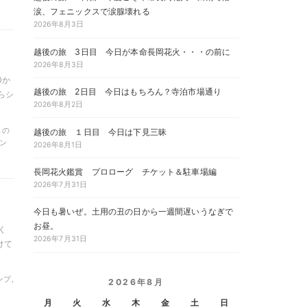
涙、フェニックスで涙腺壊れる
2026年8月3日
越後の旅 3日目 今日が本命長岡花火・・・の前に
2026年8月3日
0か
越後の旅 2日目 今日はもちろん？寺泊市場通り
らシ
2026年8月2日
もの
越後の旅 １日目 今日は下見三昧
ャン
2026年8月1日
長岡花火鑑賞 プロローグ チケット＆駐車場編
2026年7月31日
今日も暑いぜ。土用の丑の日から一週間遅いうなぎで
お昼。
く
2026年7月31日
けて
ンプ,
2026年8月
月
火
水
木
金
土
日