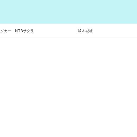
グカー NTBサクラ
城＆城址