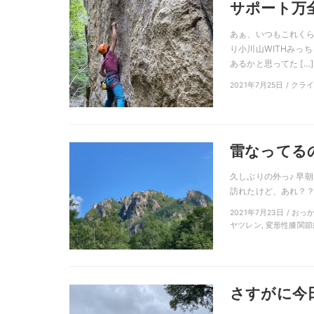
サポート万
あぁ、いつもこれくら
り小川山WITHみっ
あるかと思ってた […]
2021年7月25日 / クラ
雷なってるの
久しぶりの外っ♪ 早
訪れたけど、あれ？？？
2021年7月23日 / お
ヤツレン, 変形性膝関節
さすがに今日