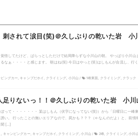
、刺されて涙目(笑)＠久しぶりの乾いた岩 小
覚悟してたけど、ぱらっとしただけで結局降らずな小川山の朝。 やっぱり小川山
るなぁ・・・・と感じます。 朝はね(笑) 今日はやっと(笑)はしもんが合流し、行
キャンピングカー, キャンプだホイ, クライミング, 小川山 /
1峰東面, クライミング, クラック
人足りないっ！！＠久しぶりの乾いた岩 小川
ぼって・・・・・・・ 某はしもん（伏字になってない(笑)）から「日曜日に一峰
誘い。 行ったことの無いエリアなので、罠かも？？？（←なんのだよ）と、前情
 […]
んこ, キャンピングカー, キャンプだホイ, クライミング, 小川山 /
2峰, クライミング, 小川