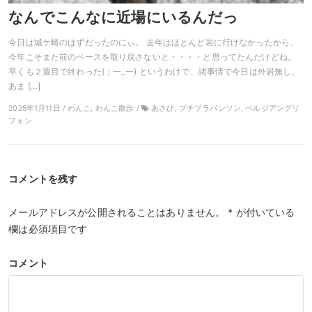
なんでこんなに近場にいるんだっ
今日は城ケ崎のはずだったのにぃ。 去年はほとんど岩に行けなかったから、
今年こそまた前のペースを取り戻さないと・・・・と思ってたんだけどね。
早くも２週目で終わった(；一_一) というわけで、諸事情で今日は外岩無し。
あま […]
2025年1月11日 / わんこ, わんこ散歩 /
あさひ, プチブラバンソン, ベルジアングリ
フォン
コメントを残す
メールアドレスが公開されることはありません。
*
が付いている
欄は必須項目です
コメント