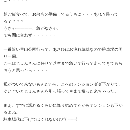
に・・・・・
朝ご飯食べて、お散歩の準備してるうちに・・・あれ？降って
る？？？？
うきゃーーーー、急がなきゃ。
でも間に合わず・・・・・・
一番近い里山公園行って、あさひはお疲れ気味なので駐車場の周
り一周。
こへはじょんさんに任せて芝生まで急いで行って走ってきてもら
おうと思ったら・・・・
私がついて来ないもんだから、こへのテンションダダ下がりで、
ぐいぐいとじょんさんを引っ張って車まで戻った来ちゃった。
まぁ。すでに濡れるくらいに降り始めてたからテンションも下が
るよね。
駐車場代は下げてはくれないけど( 一一)