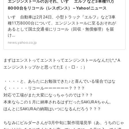
エンジンストールのおそれ、いすゞ エルフ など3車種11万
8000台をリコール（レスポンス） – Yahoo!ニュース
いすゞ自動車は2月24日、小型トラック『エルフ』など3車
種11万8000台について、エンジンストールに至るおそれが
あるとして国土交通省にリコール（回収・無償修理）を届
け…
news.yahoo.co.jp
まずはエンストってエンストってエンジンストールなんだ(;^_^A
エンジンストップかと思ってたΣ（・□・；）
・・・・と、あらたにお勉強できた♪と喜んでいる場合ではな
く・・・・・リコールーーーーーー？？？？
対応で工場がまた大変になっちゃうのでは？？？
本来ならこの１月に納車されるはずだったSAKURAちゃん。
ほんとにSAKURAの納期はいつになるんだろう？？？
ちなみにビルダーさんが3月中旬に製作現場見学（あ、うちのじゃ