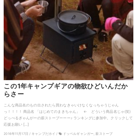
この1年キャンプギアの物欲ひどいんだか
らさー
こんな商品名のもの出されたら買わなきゃいけなくなっちゃうじゃん
っ！！！！ 商品名 「はじめてのまきちゃん」 ← どういう商品名じゃ(笑)
どっぺるぎゃんがーの薪ストーブーーー♪ ランキングに参加中。クリックして
応援お願い […]
2016年11月17日 / キャンプだホイ /
ドッペルギャンガー, 薪ストーブ