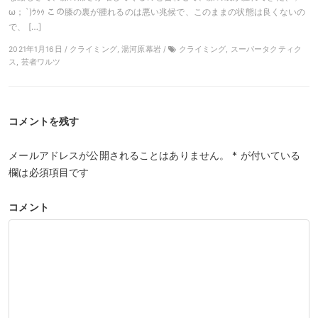
ω；`)ｳｩｩ この膝の裏が腫れるのは悪い兆候で、このままの状態は良くないの
で、 […]
2021年1月16日 / クライミング, 湯河原幕岩 /
クライミング, スーパータクティク
ス, 芸者ワルツ
コメントを残す
メールアドレスが公開されることはありません。
*
が付いている
欄は必須項目です
コメント