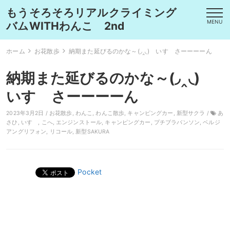
もうそろそろリアルクライミング
MENU
バムWITHわんこ 2nd
ホーム
お花散歩
納期また延びるのかな～(◞‸◟) いすゞさーーーーん
納期また延びるのかな～(◞‸◟)
いすゞさーーーーん
2023年3月2日 /
お花散歩
,
わんこ
,
わんこ散歩
,
キャンピングカー
,
新型サクラ
/
あ
さひ
,
いすゞ
,
こへ
,
エンジンストール
,
キャンピングカー
,
プチブラバンソン
,
ベルジ
アングリフォン
,
リコール
,
新型SAKURA
Pocket