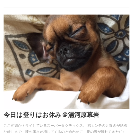
今日は登りはお休み＠湯河原幕岩
ここ何週かトライしているスーパータクティクス。 右カンテの足置きが結構
な厳しさで、膝の痛さが増してくるのと合わせて、膝の裏が腫れてきた(´；