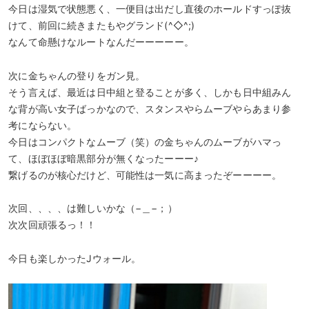
今日は湿気で状態悪く、一便目は出だし直後のホールドすっぽ抜
けて、前回に続きまたもやグランド(^◇^;)
なんて命懸けなルートなんだーーーーー。
次に金ちゃんの登りをガン見。
そう言えば、最近は日中組と登ることが多く、しかも日中組みん
な背が高い女子ばっかなので、スタンスやらムーブやらあまり参
考にならない。
今日はコンパクトなムーブ（笑）の金ちゃんのムーブがハマっ
て、ほぼほぼ暗黒部分が無くなったーーー♪
繋げるのが核心だけど、可能性は一気に高まったぞーーーー。
次回、、、、は難しいかな（−＿−；）
次次回頑張るっ！！
今日も楽しかったJウォール。