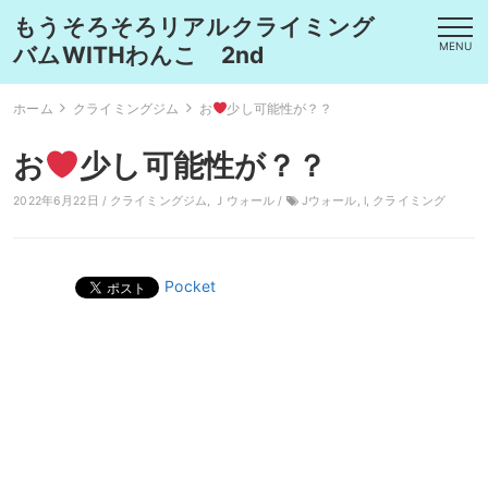
もうそろそろリアルクライミング
MENU
バムWITHわんこ 2nd
ホーム
クライミングジム
お
少し可能性が？？
お
少し可能性が？？
2022年6月22日 /
クライミングジム
,
Ｊウォール
/
Jウォール
,
l
,
クライミング
Pocket