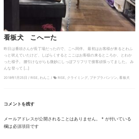
看板犬 こへーた
昨日は番頭さんが長丁場だったので、こへ同伴。 最初はお客様が来るとわふ
っと吠えていたけど、しばらくするとここはお客様の来るところか、とわか
った様子。 腰引けながらも微妙にしっぽフリフリで接客頑張ってました。 み
んな登って […]
2018年1月25日 / RISE, わんこ /
RISE, クライミング, プチブラバンソン, 看板犬
コメントを残す
メールアドレスが公開されることはありません。
*
が付いている
欄は必須項目です