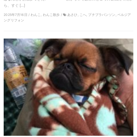
ら、すぐ […]
2025年7月16日 / わんこ, わんこ散歩 /
あさひ, こへ, プチブラバンソン, ベルジア
ングリフォン