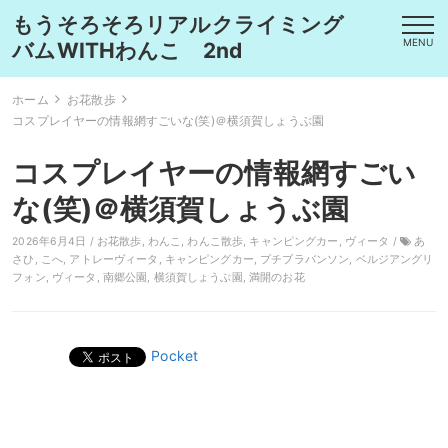
もうそろそろリアルクライミング
MENU
バムWITHわんこ 2nd
ホーム
お花散歩
コスプレイヤーの情報網すごいな(笑)＠横須賀しょうぶ園
コスプレイヤーの情報網すごい
な(笑)＠横須賀しょうぶ園
2026年6月4日 /
お花散歩
,
わんこ
,
わんこ散歩
,
キャンピングカー
,
ヴィータ
/
あ
さひ
,
こへ
,
アトレーヴィータ
,
キャンピングカー
,
プチブラバンソン
,
ベルジアングリ
フォン
,
ヴィータ
,
南郷公園
,
横須賀しょうぶ園
,
満開のお花
Pocket