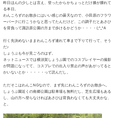
昨日ほんの少しとは言え、登ったからかちょっとだけ膝が腫れて
る本日。
わんころずのお散歩にはいい感じの曇天なので、小田原のフラワ
ーパークに行こうかなと思ってたんだけど、この調子だとあさひ
を背負って諏訪原公園の方まで歩けるかどうか・・・・(;^_^A
行く先決めないままわんころず連れて車まで下りて行って、そう
だ♪
しょうぶも今が見ごろのはず。
ネットニュースでは横須賀しょうぶ園でのコスプレイヤーの撮影
が問題になってて、コスプレでの出入り禁止の声があがってると
かいないとか・・・・・って読んだし。
ただそこはわんこNGなので、まず先にわんころずのお散歩へ。
しょうぶ園近くの南郷公園は駐車場も無料だし、芝生広場もある
し、山の方へ登らなければあさひは背負わなくても大丈夫かな、
と。