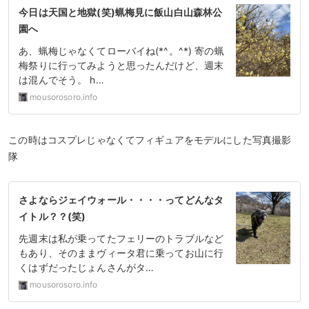
今日は天国と地獄(笑)蝋梅見に飯山白山森林公
園へ
あ、蝋梅じゃなくてローバイね(*^。^*) 寄の蝋
梅祭りに行ってみようと思ったんだけど、週末
は混んでそう。 h…
mousorosoro.info
この時はコスプレじゃなくてフィギュアをモデルにした写真撮影
隊
さよならジェイウォール・・・・ってどんなタ
イトル？？(笑)
先週末は私が乗ってたフェリーのトラブルなど
もあり、そのままヴィータ君に乗ってお山に行
くはずだったじょんさんがタ…
mousorosoro.info