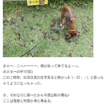
きゃー、こへーーーー、猪が走って来てるよ～っ。
ポスターの中で(笑)
このご時世、出没注意の文字見ると熊かっΣ（・□・；）と思っち
ゃうようになっちゃった。
さ、それなりに遊べたから今度は私の番ね♪
ここは母親と何度か来た事ある。