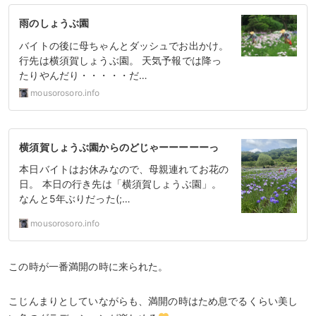
雨のしょうぶ園
バイトの後に母ちゃんとダッシュでお出かけ。
行先は横須賀しょうぶ園。 天気予報では降っ
たりやんだり・・・・・だ…
mousorosoro.info
横須賀しょうぶ園からのどじゃーーーーーっ
本日バイトはお休みなので、母親連れてお花の
日。 本日の行き先は「横須賀しょうぶ園」。
なんと5年ぶりだった(;…
mousorosoro.info
この時が一番満開の時に来られた。
こじんまりとしていながらも、満開の時はため息でるくらい美し