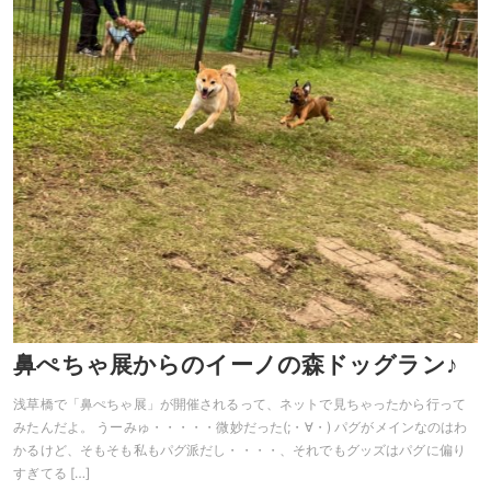
鼻ぺちゃ展からのイーノの森ドッグラン♪
浅草橋で「鼻ぺちゃ展」が開催されるって、ネットで見ちゃったから行って
みたんだよ。 うーみゅ・・・・・微妙だった(;・∀・) パグがメインなのはわ
かるけど、そもそも私もパグ派だし・・・・、それでもグッズはパグに偏り
すぎてる […]