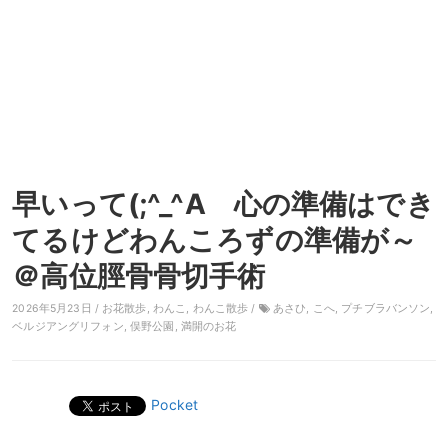
早いって(;^_^A 心の準備はでき
てるけどわんころずの準備が～
＠高位脛骨骨切手術
2026年5月23日 /
お花散歩
,
わんこ
,
わんこ散歩
/
あさひ
,
こへ
,
プチブラバンソン
,
ベルジアングリフォン
,
俣野公園
,
満開のお花
Pocket