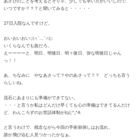
あさひのことを考えるとそりゃ、少しでも早い方がいいしので、
いつですか？？？と聞いてみると・・・・・
27日入院なんですけど。
おいおいおい:;(∩´﹏`∩);:
いくらなんでも急だろ。
えーーーーと、明日、明後日、明々後日、弥な明後日じゃん
っ！！
あ、ちなみに やなあさって？やのあさって？？ どっちも言う
らしいね。
流石にあまりにも準備ができてない。
・・・と言うか私はどんだけ早くても心の準備はできてるんだけ
ど、わんころずのお世話体制がね(;^_^A
と言うわけで、残念ながら今回の手術前倒しはお流れ。
誰か飛び込む人見つかったかなぁ。