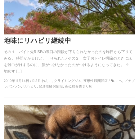
地味にリハビリ継続中
その１ バイト先RISEの裏口の階段が下りられなかったのを昨日から下りて
みる。 時間かかるけど、下りられた♪ その２ 女子おトイレ掃除のときに床
を雑巾がけするのに、膝がつけなかったのがつけるようになってきた。 ↑
地味す […]
2019年11月14日 / RISE, わんこ, クライミングジム, 変形性膝関節症 /
こへ, プチブ
ラバンソン, リハビリ, 変形性膝関節症, 高位脛骨骨切り術