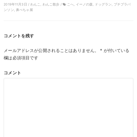
2019年11月3日 / わんこ, わんこ散歩 /
こへ, イーノの森, ドッグラン, プチブラバ
ンソン, 鼻ぺちゃ展
コメントを残す
メールアドレスが公開されることはありません。
*
が付いている
欄は必須項目です
コメント