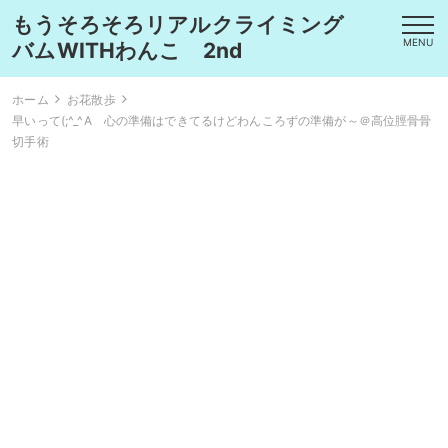
もうそろそろリアルクライミング
MENU
バムWITHわんこ 2nd
ホーム
お花散歩
早いって(;^_^A 心の準備はできてるけどわんころずの準備が～＠高位脛骨骨
切手術