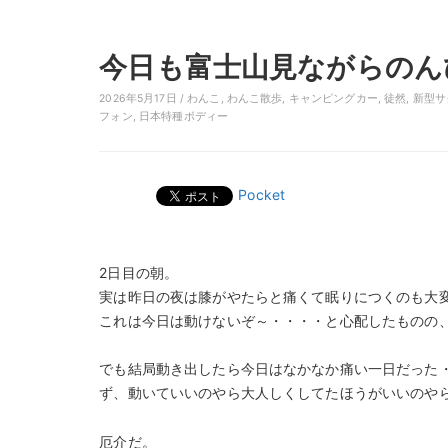
今日も富士山見ながらのん
2026年5月17日 /
わんこ
,
わんこ散歩
,
キャンピングカー
,
徒然
,
新型サ
フォン
,
日本特種ボディー
Pocket
2日目の朝。
実は昨日の夜は膝がやたらと痛くて眠りにつくのも大
これは今日は動けないぞ～・・・・と心配したものの
でも結局動き出したら今日はなかなか痛い一日だった
ず、動いていいのやら大人しくしてたほうがいいのやら・
厄介だ。