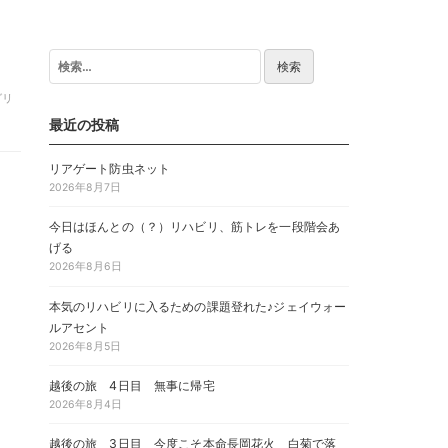
検
索:
グリ
最近の投稿
リアゲート防虫ネット
2026年8月7日
今日はほんとの（？）リハビリ、筋トレを一段階会あ
げる
2026年8月6日
本気のリハビリに入るための課題登れた♪ジェイウォー
ルアセント
2026年8月5日
越後の旅 4日目 無事に帰宅
2026年8月4日
越後の旅 3日目 今度こそ本命長岡花火 白菊で落