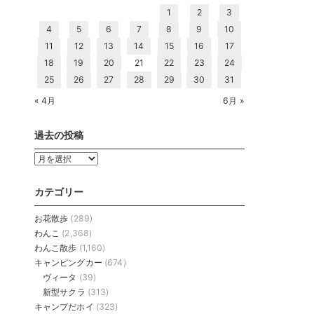
1
2
3
4
5
6
7
8
9
10
11
12
13
14
15
16
17
18
19
20
21
22
23
24
25
26
27
28
29
30
31
« 4月
6月 »
過去の投稿
過
去
の
カテゴリー
投
稿
お花散歩
(289)
わんこ
(2,368)
わんこ散歩
(1,160)
キャンピングカー
(674)
ヴィータ
(39)
新型サクラ
(313)
キャンプだホイ
(323)