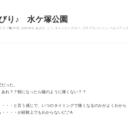
びり♪ 水ケ塚公園
クラ
/
NTB
,
SAKURA
,
あさひ
,
こへ
,
キャンピングカー
,
プチブラバンソン
,
ベルジアン
変だった。
、あれ？？朝になったら嘘のように痛くない？？
・・・・と言う感じで、いつのタイミングで痛くなるのかがよくわから
・・・が経験上でもわからない(;^_^A