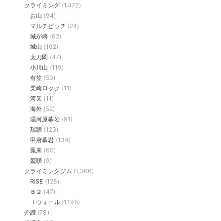
クライミング
(1,472)
お山
(94)
マルチピッチ
(24)
城が崎
(62)
城山
(162)
太刀岡
(47)
小川山
(119)
有笠
(50)
柴崎ロック
(11)
河又
(11)
海外
(52)
湯河原幕岩
(91)
瑞牆
(123)
甲府幕岩
(134)
鳳来
(60)
鷲頭
(9)
クライミングジム
(1,366)
RISE
(128)
Ｂ２
(47)
Ｊウォール
(1,195)
介護
(78)