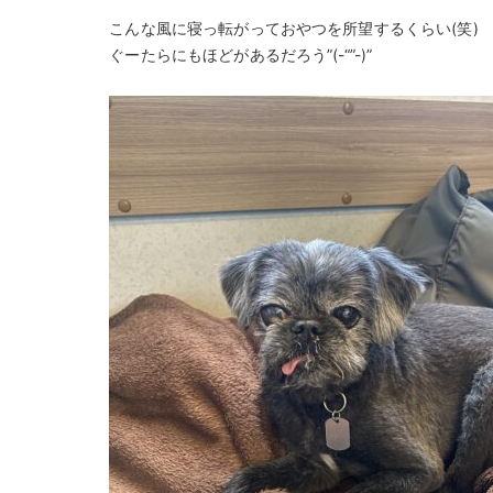
こんな風に寝っ転がっておやつを所望するくらい(笑)
ぐーたらにもほどがあるだろう”(-“”-)”