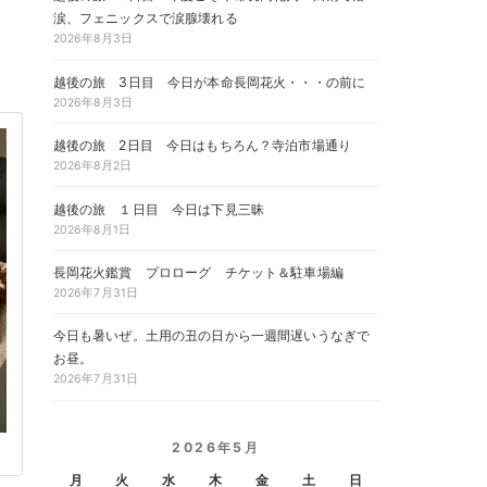
涙、フェニックスで涙腺壊れる
2026年8月3日
越後の旅 3日目 今日が本命長岡花火・・・の前に
2026年8月3日
越後の旅 2日目 今日はもちろん？寺泊市場通り
2026年8月2日
越後の旅 １日目 今日は下見三昧
2026年8月1日
長岡花火鑑賞 プロローグ チケット＆駐車場編
2026年7月31日
今日も暑いぜ。土用の丑の日から一週間遅いうなぎで
お昼。
2026年7月31日
2026年5月
月
火
水
木
金
土
日