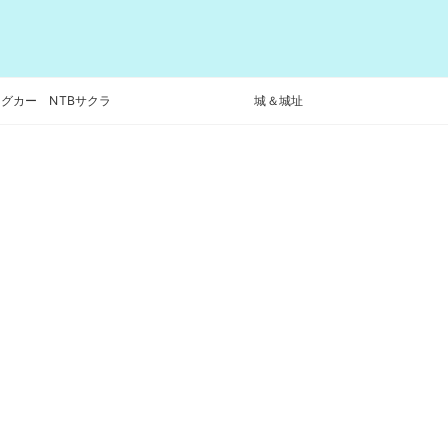
グカー NTBサクラ
城＆城址