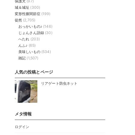
保護犬
(97)
城＆城址
(300)
変形性膝関節症
(199)
徒然
(2,705)
おっかいもの♪
(146)
じょんさん語録
(30)
へたれ
(203)
んふ♪
(65)
美味しいもの
(534)
雑記
(1,507)
人気の投稿とページ
リアゲート防虫ネット
メタ情報
ログイン