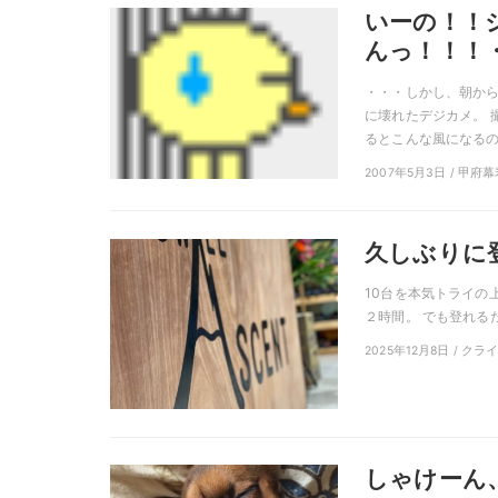
いーの！！
んっ！！！
・・・しかし、朝から
に壊れたデジカメ。 
るとこんな風になるの 
2007年5月3日 / 甲府
久しぶりに
10台を本気トライの上
２時間。 でも登れるだ
2025年12月8日 / ク
しゃけーん