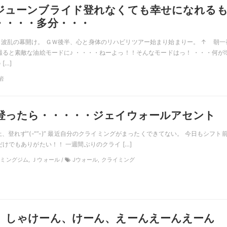
ジューンブライド登れなくても幸せになれる
・・・・多分・・・
波乱の幕開け。 ＧＷ後半、心と身体のリハビリツアー始まり始まりー。 ↑ 朝一
撮ると素敵な油絵モードに♪ ・・・・ねーよっ！！そんなモードはっ！ ・・・何が
[…]
幕岩
登ったら・・・・・ジェイウォールアセント
、登れず”(-“”-)” 最近自分のクライミングがまったくできてない。 今日もシフト
けでもありがたい！！ 一週間ぶりのクライ […]
ライミングジム, Ｊウォール /
Jウォール, クライミング
、しゃけーん、けーん、えーんえーんえーん