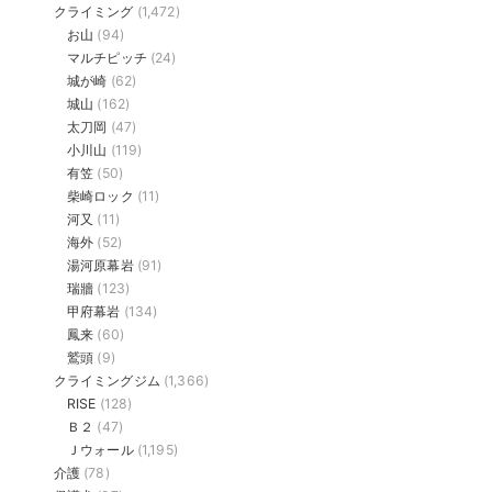
クライミング
(1,472)
お山
(94)
マルチピッチ
(24)
城が崎
(62)
城山
(162)
太刀岡
(47)
小川山
(119)
有笠
(50)
柴崎ロック
(11)
河又
(11)
海外
(52)
湯河原幕岩
(91)
瑞牆
(123)
甲府幕岩
(134)
鳳来
(60)
鷲頭
(9)
クライミングジム
(1,366)
RISE
(128)
Ｂ２
(47)
Ｊウォール
(1,195)
介護
(78)