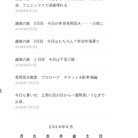
涙、フェニックスで涙腺壊れる
2026年8月3日
越後の旅 3日目 今日が本命長岡花火・・・の前に
2026年8月3日
越後の旅 2日目 今日はもちろん？寺泊市場通り
2026年8月2日
、
越後の旅 １日目 今日は下見三昧
2026年8月1日
長岡花火鑑賞 プロローグ チケット＆駐車場編
2026年7月31日
ま
今日も暑いぜ。土用の丑の日から一週間遅いうなぎで
お昼。
2026年7月31日
2026年6月
月
火
水
木
金
土
日