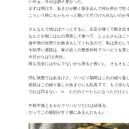
いやぁ、今日は調子悪かった。
まずは明け方、あさひが酷く咳き込んで何か所かで吐
こういう時にちゃちゃっと動いて片づけられないのが辛い(
そんなんで頭はぼーっとするし、左足が痛くて動き出
なんとか朝ごはんの用意して食べて、じょんさんはこへだ
途中雨の合間でお散歩もしてくれるので、私は安心し
今回早い退院は、家の近くの整形外科でリハビリを受
今日からは1人外出。
雨も完全にはやんでないから滑ると怖いし、そもそも
凹む状態ではあるけど、リハビリ期間はこれの繰り返
前回はこの繰り返しがあまりにも乱高下で、もう治ら
で心は凹まない ← ただのぐーたらになっただけとい
午前午後ともセルフリハビリだけは頑張る。
だってこの寝顔がすぐ横にあるんだもん♪