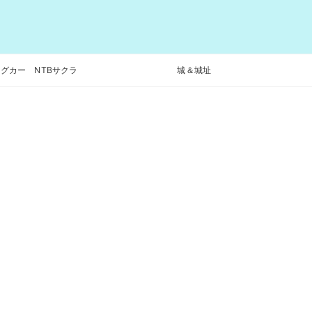
グカー NTBサクラ
城＆城址