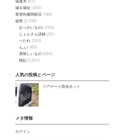
保護犬
(97)
城＆城址
(300)
変形性膝関節症
(199)
徒然
(2,705)
おっかいもの♪
(146)
じょんさん語録
(30)
へたれ
(203)
んふ♪
(65)
美味しいもの
(534)
雑記
(1,507)
人気の投稿とページ
リアゲート防虫ネット
メタ情報
ログイン