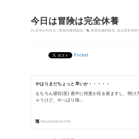
今日は冒険は完全休養
2026年6月29日 /
変形性膝関節症
/
変形性膝関節症
,
高位脛骨骨切
Pocket
やはりまだちょっと早いか・・・・・
もちろん寝坊(笑) 夜中に何度か目を覚ますし、明
ゃうけど、やっぱり病…
mousorosoro.info