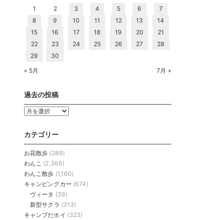
1
2
3
4
5
6
7
8
9
10
11
12
13
14
15
16
17
18
19
20
21
22
23
24
25
26
27
28
29
30
« 5月
7月 »
過去の投稿
過
去
の
カテゴリー
投
稿
お花散歩
(289)
わんこ
(2,368)
わんこ散歩
(1,160)
キャンピングカー
(674)
ヴィータ
(39)
新型サクラ
(313)
キャンプだホイ
(323)