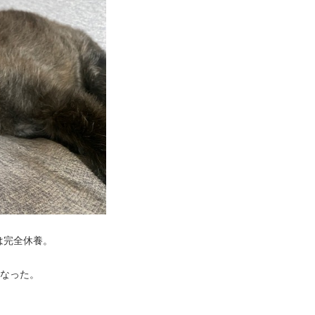
は完全休養。
になった。