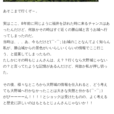
あそこまで行くぞ～。
実はここ、8年前に同じように福井を訪れた時に来るチャンスはあ
ったんだけど、何故かその時はすぐ近くの勝山城と言うお城へ行
ってしまったのだ。
当時は、、、あ、今もだけど(⌒-⌒; )お城のことなんてよく知らん
私が、勝山城からの景色がいいらしいくらいの情報でここ行こ
う、と提案してしまったもの。
たしかにその時もじょんさんは、え？？行くなら大野城じゃない
の？と言ってたような記憶があるんだけど、何故か私が押し切っ
た。
その後、様々なところから大野城の情報を仕入れると、どう考え
ても大野城へ行かなかったことは大きな失態と分かる(⌒-⌒; )
がびーーーーん！！！！とショックは受けたものの、よく考える
と歴史に詳しいのはもともとじょんさんじゃないか！！