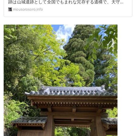
跡は山城遺跡として全国でもまれな完存する遺構で、天守…
mousorosoro.info