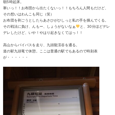
朝5時起床。
寒いっ！！お布団から出たくないっ！！もちろん人間もだけど、
その想いはわんこも同じ（笑）
お布団を剥ごうとしたらあさひがひしっと私の手を掴んでくる。
その戦法に負け、んもー、しょうがないなぁ
と、30分ほどデレ
デレしたけど、いや！やはり起きなくてはっ！！
高山からバイパスを走り、九頭龍渓谷を通る。
道の駅九頭竜で休憩。ここは普通の駅でもあるので時刻表
が・・・・・・