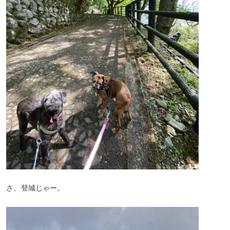
さ、登城じゃー。