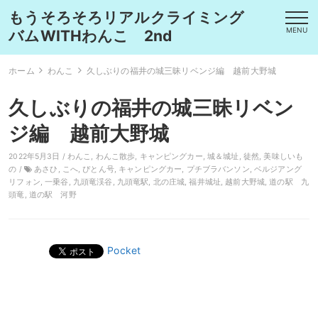
もうそろそろリアルクライミング
MENU
バムWITHわんこ 2nd
ホーム
わんこ
久しぶりの福井の城三昧リベンジ編 越前大野城
久しぶりの福井の城三昧リベン
ジ編 越前大野城
2022年5月3日 /
わんこ
,
わんこ散歩
,
キャンピングカー
,
城＆城址
,
徒然
,
美味しいも
の
/
あさひ
,
こへ
,
ぴとん号
,
キャンピングカー
,
プチブラバンソン
,
ベルジアング
リフォン
,
一乗谷
,
九頭竜渓谷
,
九頭竜駅
,
北の庄城
,
福井城址
,
越前大野城
,
道の駅 九
頭竜
,
道の駅 河野
Pocket