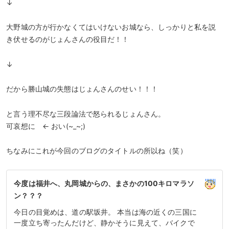
↓
大野城の方が行かなくてはいけないお城なら、しっかりと私を説
き伏せるのがじょんさんの役目だ！！
↓
だから勝山城の失態はじょんさんのせい！！！
と言う理不尽な三段論法で怒られるじょんさん。
可哀想に ← おい(~_~;)
ちなみにこれが今回のブログのタイトルの所以ね（笑）
今度は福井へ、丸岡城からの、まさかの100キロマラソ
ン？？？
今日の目覚めは、道の駅坂井。 本当は海の近くの三国に
一度立ち寄ったんだけど、静かそうに見えて、バイクで