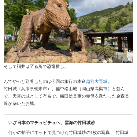
そして福井は至る所で恐竜推し。
んでやっと到着したのは今回の旅行の本命
越前大野城。
竹田城（兵庫県朝来市）、備中松山城（岡山県高梁市）と並ん
で、天空の城として有名で、織田信長軍の赤母衣衆だった金森長
近が築いたお城。
いざ日本のマチュピチュヘ、雲海の竹田城跡
何かの拍子にネットで見つけた竹田城跡の1枚の写真。 竹田城